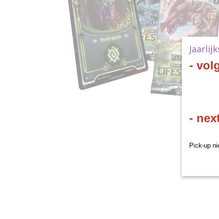
Jaarlij
- vol
- nex
Pick-up ni