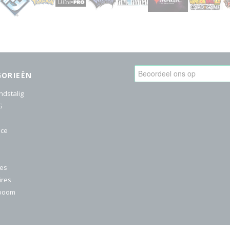
GORIEËN
ndstalig
G
ice
res
ires
nboom