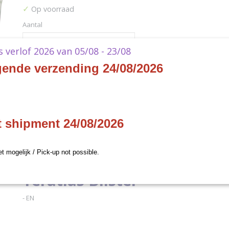
✓
Op voorraad
Aantal
ks verlof 2026 van 05/08 - 23/08
gende verzending 24/08/2026
IN WINKELWAGEN
Specificaties
t shipment 24/08/2026
Productcode
LSTBP1
Omschrijving
EAN code
810148651978
Elestrals - Lifestream Rever
et mogelijk / Pick-up not possible.
Teratlas Blister
- EN