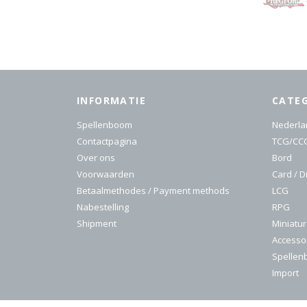
INFORMATIE
CATE
Spellenboom
Nederla
Contactpagina
TCG/CC
Over ons
Bord
Voorwaarden
Card / D
Betaalmethodes / Payment methods
LCG
Nabestelling
RPG
Shipment
Miniatu
Accesso
Spelle
Import