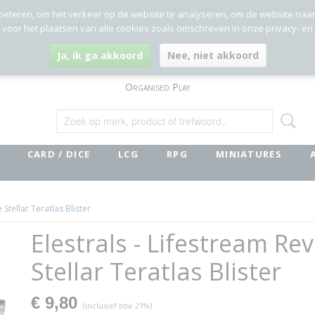
beteren, om het verkeer op de website te analyseren, om de website naa
g voor het plaatsen van alle cookies zoals omschreven in onze privacy- en
Ja, ik ga akkoord
Nee, niet akkoord
Organised Play
CARD / DICE
LCG
RPG
MINIATURES
 Stellar Teratlas Blister
Elestrals - Lifestream Re
Stellar Teratlas Blister
€ 9,80
(inclusief btw 21%)