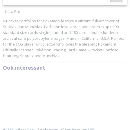
Munchlax 9-Pocket Portfolio
Ultra Pro
- Ultra Pro
9-Pocket Portfolios for Pokémon feature a vibrant, full-art cover of
Snorlax and Munchlax. Each portfolio stores and protects up to 90
standard size cards single-loaded and 180 cards double-loaded in
archival-safe polypropylene pages. Made in California, U.S.A. Perfect
for the TCG player or collector who loves the Sleeping Pokémon!
Officially licensed Pokémon Trading Card Game 9-Pocket Portfolio
featuring Snorlax and Munchlax
Ook interessant
81222 - Ultra Pro - Toploader - Clear Regular (25)