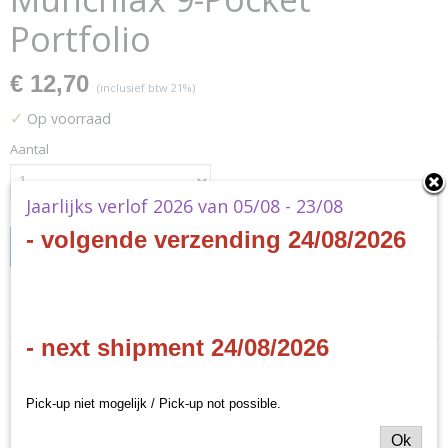
Portfolio
€ 12,70
(inclusief btw 21%)
✓
Op voorraad
Aantal
Jaarlijks verlof 2026 van 05/08 - 23/08
- volgende verzending 24/08/2026
IN WINKELWAGEN
Specificaties
- next shipment 24/08/2026
Productcode
Omschrijving
15950
EAN code
Pokémon - Snorlax &
Pick-up niet mogelijk / Pick-up not possible.
074427159504
Productcode leverancier
Ok