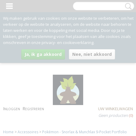
Wij maken gebruik van cookies om onze website te verbeteren, om het
verkeer op de website te analyseren, om de website naar behoren te
laten werken en voor de koppeling met social media. Door op Ja te
klikken, geef je toestemming voor het plaatsen van alle cookies zoals
omschreven in onze privacy- en cookieverklaring.
Ja, ik ga akkoord
Nee, niet akkoord
Inloggen
Registreren
UW WINKELWAGEN
Geen producten
(0)
Home
>
Accessoires
>
Pokémon - Snorlax & Munchlax 9-Pocket Portfolio