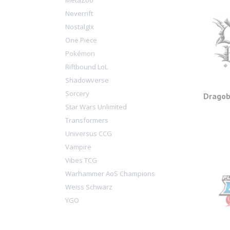
MetaZoo
Neverrift
Nostalgix
One Piece
Pokémon
Riftbound LoL
Shadowverse
Sorcery
Dragob
Star Wars Unlimited
Transformers
Universus CCG
Vampire
Vibes TCG
Warhammer AoS Champions
Weiss Schwarz
YGO