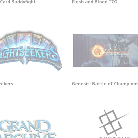
 Card Buddyfight
Flesh and Blood TCG
eekers
Genesis: Battle of Champion