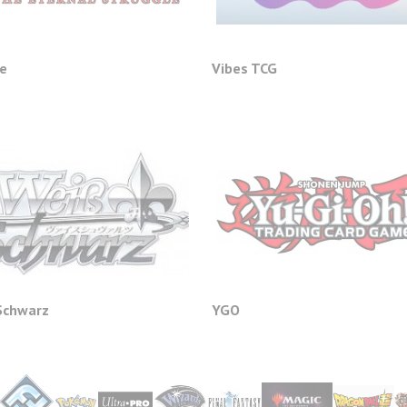
e
Vibes TCG
Schwarz
YGO