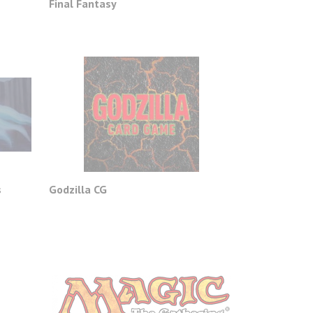
Final Fantasy
s
Godzilla CG