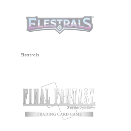
e
Elestrals