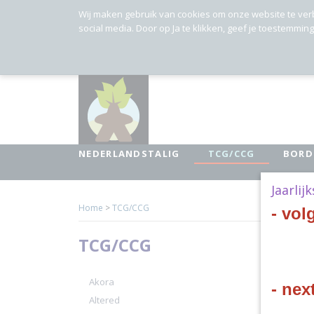
Wij maken gebruik van cookies om onze website te ver
social media. Door op Ja te klikken, geef je toestemmin
NEDERLANDSTALIG
TCG/CCG
BORD
Jaarlij
Home
>
TCG/CCG
- vol
TCG/CCG
Akora
- nex
Altered