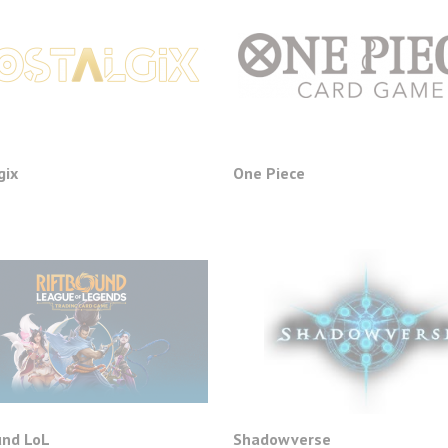
gix
One Piece
und LoL
Shadowverse