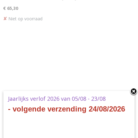
€ 65,30
✘
Niet op voorraad
Jaarlijks verlof 2026 van 05/08 - 23/08
Mansions of Madness - Suppressed Memories
Mansions of Madness - Suppressed Memories Plunge deep into…
- volgende verzending 24/08/2026
€ 54,00
✘
Niet op voorraad