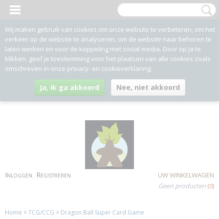
Wij maken gebruik van cookies om onze website te verbeteren, om het
verkeer op de website te analyseren, om de website naar behoren te
laten werken en voor de koppeling met social media. Door op Ja te
klikken, geef je toestemming voor het plaatsen van alle cookies zoals
omschreven in onze privacy- en cookieverklaring.
Ja, ik ga akkoord
Nee, niet akkoord
Inloggen
Registreren
UW WINKELWAGEN
Geen producten
(0)
Home
>
TCG/CCG
>
Dragon Ball Super Card Game