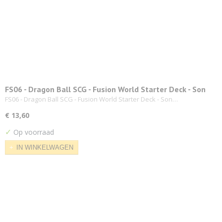
FS06 - Dragon Ball SCG - Fusion World Starter Deck - Son
Goku (Mini)
FS06 - Dragon Ball SCG - Fusion World Starter Deck - Son…
€ 13,60
✓
Op voorraad
IN WINKELWAGEN