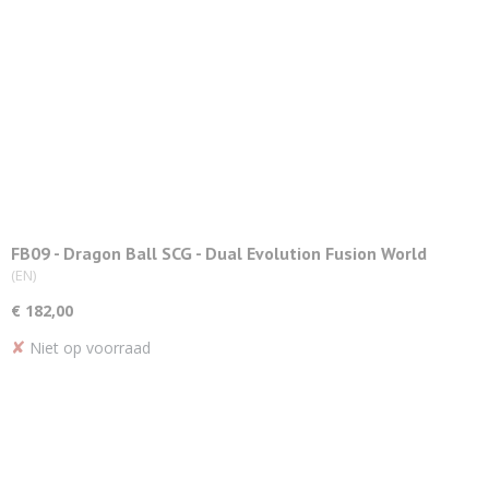
FB09 - Dragon Ball SCG - Dual Evolution Fusion World
Booster Display
(EN)
€ 182,00
✘
Niet op voorraad