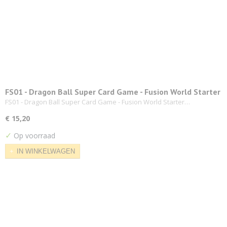
FS01 - Dragon Ball Super Card Game - Fusion World Starter
Deck
FS01 - Dragon Ball Super Card Game - Fusion World Starter…
€ 15,20
✓
Op voorraad
IN WINKELWAGEN