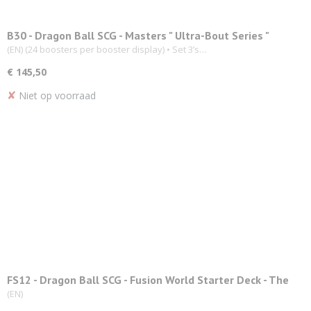
B30 - Dragon Ball SCG - Masters " Ultra-Bout Series "
Booster Display
(EN) (24 boosters per booster display) • Set 3’s…
€ 145,50
✘
Niet op voorraad
FS12 - Dragon Ball SCG - Fusion World Starter Deck - The
Beat of Ki
(EN)