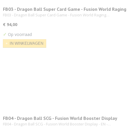
FB03 - Dragon Ball Super Card Game - Fusion World Raging
Roar Booster Display
FB03 - Dragon Ball Super Card Game - Fusion World Raging…
€ 94,00
✓
Op voorraad
IN WINKELWAGEN
FB04 - Dragon Ball SCG - Fusion World Booster Display
FB04 - Dragon Ball SCG - Fusion World Booster Display - EN -…