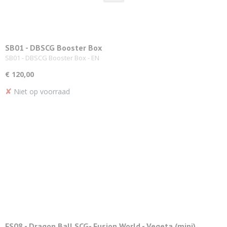
SB01 - DBSCG Booster Box
SB01 - DBSCG Booster Box - EN
€ 120,00
✘
Niet op voorraad
FS08 - Dragon Ball SCG- Fusion World - Vegeta (mini)