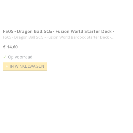
FS05 - Dragon Ball SCG - Fusion World Starter Deck -
Bardock
FS05 - Dragon Ball SCG - Fusion World Bardock Starter Deck -…
€ 14,60
✓
Op voorraad
IN WINKELWAGEN