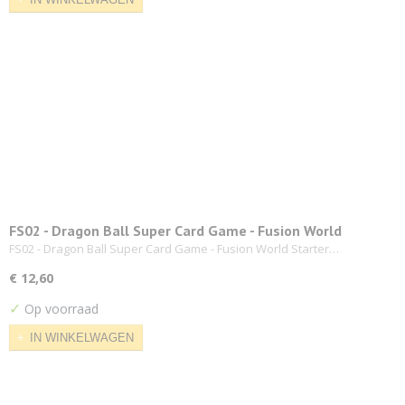
FS02 - Dragon Ball Super Card Game - Fusion World
Starter Deck
FS02 - Dragon Ball Super Card Game - Fusion World Starter…
€ 12,60
✓
Op voorraad
IN WINKELWAGEN