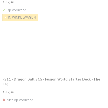
€ 32,40
✓
Op voorraad
IN WINKELWAGEN
FS11 - Dragon Ball SCG - Fusion World Starter Deck - The
Phase of Evolution
(EN)
€ 32,40
✘
Niet op voorraad