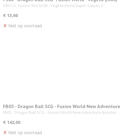
Super Saiyan 3
DBSCG- Fusion World 08 - Vegeta (mini) Super Saiyan 3…
€ 13,60
✘
Niet op voorraad
FB05 - Dragon Ball SCG - Fusion World New Adventure
Booster Display
FB05 - Dragon Ball SCG - Fusion World New Adventure Booster…
€ 142,00
✘
Niet op voorraad