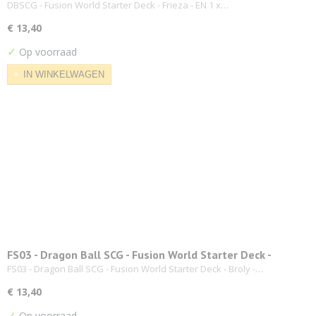
DBSCG - Fusion World Starter Deck - Frieza - EN 1 x…
€ 13,40
✓
Op voorraad
IN WINKELWAGEN
FS03 - Dragon Ball SCG - Fusion World Starter Deck -
Broly
FS03 - Dragon Ball SCG - Fusion World Starter Deck - Broly -…
€ 13,40
✓
Op voorraad