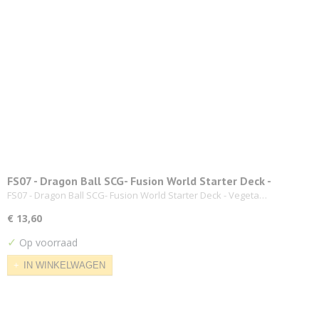
FS07 - Dragon Ball SCG- Fusion World Starter Deck -
Vegeta (Mini)
FS07 - Dragon Ball SCG- Fusion World Starter Deck - Vegeta…
€ 13,60
✓
Op voorraad
IN WINKELWAGEN