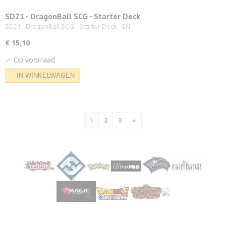
SD21 - DragonBall SCG - Starter Deck
SD21 - DragonBall SCG - Starter Deck - EN
€ 15,10
✓
Op voorraad
IN WINKELWAGEN
1
2
3
»