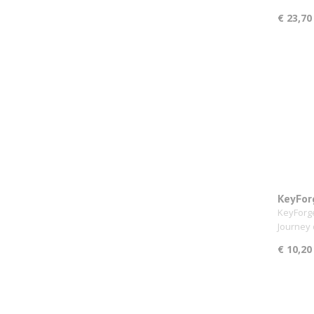
€ 23,70
KeyFor
Deck
KeyForge
Journey
€ 10,20