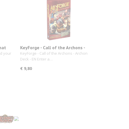
mat
KeyForge - Call of the Archons -
Archon Deck
ld your
KeyForge - Call of the Archons - Archon
Deck - EN Enter a…
€ 9,80