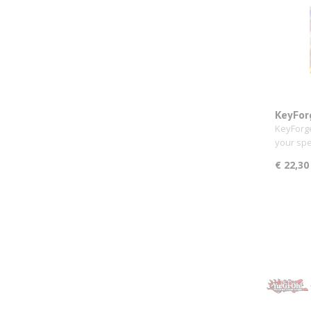
KeyFor
KeyForge
your sp
€ 22,30