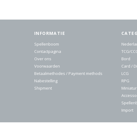
INFORMATIE
CATE
Spellenboom
Nederla
Contactpagina
TCG/CC
Over ons
Bord
Voorwaarden
Card / D
Betaalmethodes / Payment methods
LCG
Nabestelling
RPG
Shipment
Miniatu
Accesso
Spelle
Import