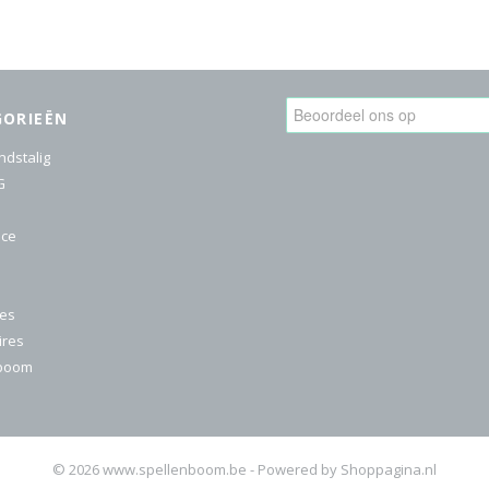
GORIEËN
ndstalig
G
ice
res
ires
nboom
© 2026 www.spellenboom.be - Powered by Shoppagina.nl