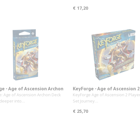
€ 17,20
ge - Age of Ascension Archon
KeyForge - Age of Ascension 2
Player Starter Set
: Age of Ascension Archon Deck
KeyForge Age of Ascension 2 Player
 deeper into…
Set Journey…
€ 25,70