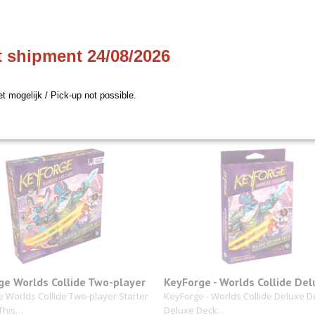
ge - Grim Reminders Archon
KeyForge - Menagerie Deck
t shipment 24/08/2026
 - Grim Reminders Archon Deck -
KeyForge - Menagerie Deck - EN Ke
the distant…
Menagerie decks…
et mogelijk / Pick-up not possible.
€ 15,30
ge Worlds Collide Two-player
KeyForge - Worlds Collide Del
r Set
Deck
 Worlds Collide Two-player Starter
KeyForge - Worlds Collide Deluxe D
 This…
Deluxe Deck…