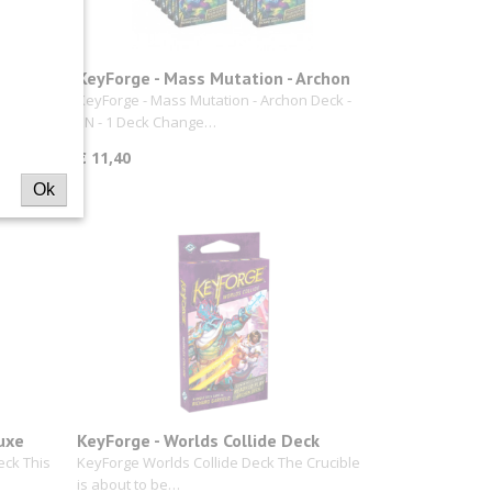
KeyForge - Mass Mutation - Archon
Deck
yForge:
KeyForge - Mass Mutation - Archon Deck -
EN - 1 Deck Change…
€ 11,40
Ok
uxe
KeyForge - Worlds Collide Deck
eck This
KeyForge Worlds Collide Deck The Crucible
is about to be…