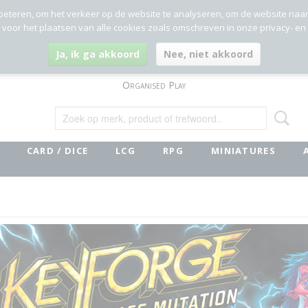
beteren, om het verkeer op de website te analyseren, om de website naa
g voor het plaatsen van alle cookies zoals omschreven in onze privacy- en
Ja, ik ga akkoord
Nee, niet akkoord
Organised Play
CARD / DICE
LCG
RPG
MINIATURES