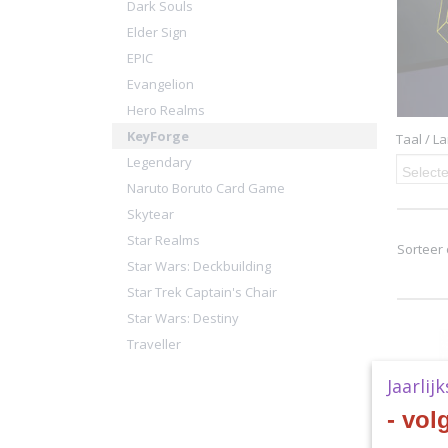
Dark Souls
Elder Sign
EPIC
Evangelion
Hero Realms
KeyForge
Taal / L
Legendary
Selecte
Naruto Boruto Card Game
Skytear
Star Realms
Sorteer
Star Wars: Deckbuilding
Star Trek Captain's Chair
Star Wars: Destiny
Traveller
Jaarlij
- vol