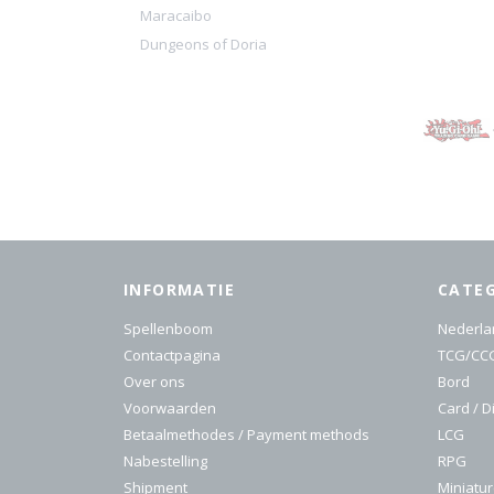
Maracaibo
Dungeons of Doria
INFORMATIE
CATE
Spellenboom
Nederla
Contactpagina
TCG/CC
Over ons
Bord
Voorwaarden
Card / D
Betaalmethodes / Payment methods
LCG
Nabestelling
RPG
Shipment
Miniatu