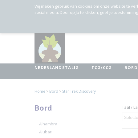
Wij maken gebruik van cookies om onze website te ver
social media. Door op Ja te klikken, geef je toestemmin
NEDERLANDSTALIG
TCG/CCG
BORD
Home
>
Bord
>
Star Trek Discovery
Bord
Taal / L
Selecte
Alhambra
Alubari