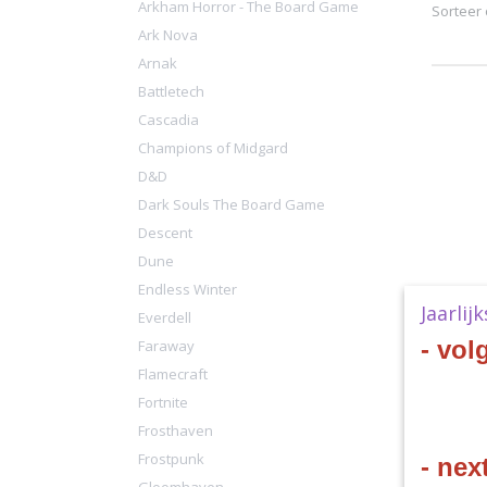
Arkham Horror - The Board Game
Sorteer
Ark Nova
Arnak
Battletech
Cascadia
Champions of Midgard
D&D
Dark Souls The Board Game
Descent
Dune
Endless Winter
Star Tr
Jaarlij
Everdell
Star Tre
- vol
Faraway
U.S.S. D
Flamecraft
€ 58,40
Fortnite
Frosthaven
Frostpunk
- nex