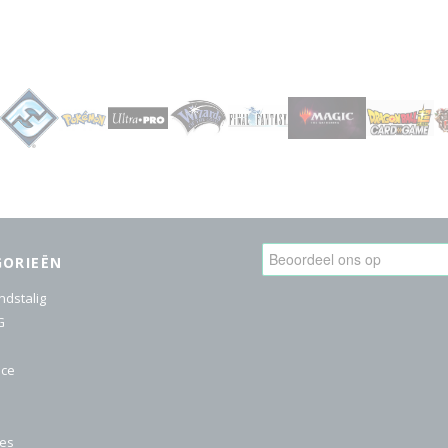
GORIEËN
ndstalig
G
ice
res