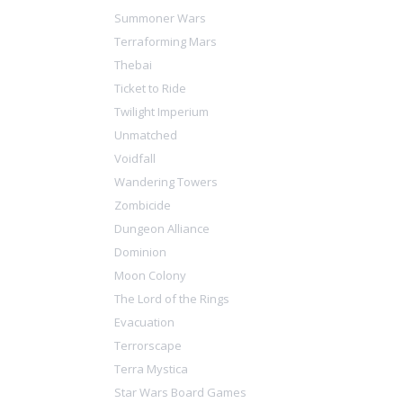
Summoner Wars
Terraforming Mars
Thebai
Ticket to Ride
Twilight Imperium
Unmatched
Voidfall
Wandering Towers
Zombicide
Dungeon Alliance
Dominion
Moon Colony
The Lord of the Rings
Evacuation
Terrorscape
Terra Mystica
Star Wars Board Games