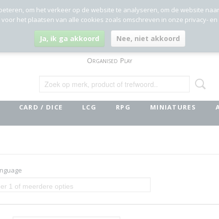
beteren, om het verkeer op de website te analyseren, om de website naa
g voor het plaatsen van alle cookies zoals omschreven in onze privacy- en
Ja, ik ga akkoord
Nee, niet akkoord
Organised Play
CARD / DICE
LCG
RPG
MINIATURES
anguage
er 1 of meerdere opties