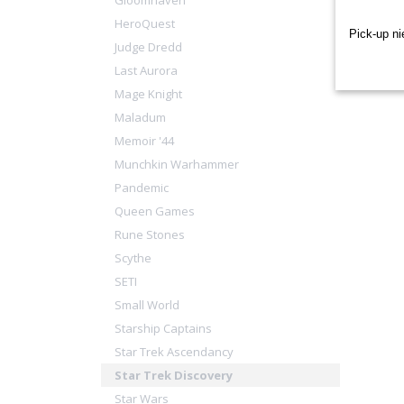
Gloomhaven
HeroQuest
Pick-up ni
Judge Dredd
Last Aurora
Mage Knight
Maladum
Memoir '44
Munchkin Warhammer
Pandemic
Queen Games
Rune Stones
Scythe
SETI
Small World
Starship Captains
Star Trek Ascendancy
Star Trek Discovery
Star Wars