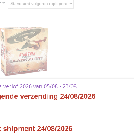
 op:
ek Discovery - Black Alert
ks verlof 2026 van 05/08 - 23/08
k Discovery - Black Alert - EN The
gende verzending 24/08/2026
iscovery…
t shipment 24/08/2026