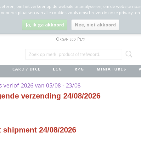
beteren, om het verkeer op de website te analyseren, om de website naa
g voor het plaatsen van alle cookies zoals omschreven in onze privacy- en
Ja, ik ga akkoord
Nee, niet akkoord
Organised Play
CARD / DICE
LCG
RPG
MINIATURES
ks verlof 2026 van 05/08 - 23/08
gende verzending 24/08/2026
evinden er zich in deze categorie nog geen producten.
 u het later nog eens!
t shipment 24/08/2026