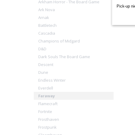
Arkham Horror - The Board Game
Pick-up ni
Ark Nova
Arnak
Battletech
Cascadia
Champions of Midgard
D&D
Dark Souls The Board Game
Descent
Dune
Endless Winter
Everdell
Faraway
Flamecraft
Fortnite
Frosthaven
Frostpunk