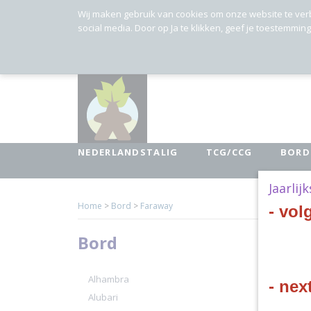
Wij maken gebruik van cookies om onze website te ver
social media. Door op Ja te klikken, geef je toestemmin
NEDERLANDSTALIG
TCG/CCG
BORD
Jaarlij
Home
>
Bord
>
Faraway
- vol
Bord
Helaas b
Probeert
Alhambra
- nex
Alubari