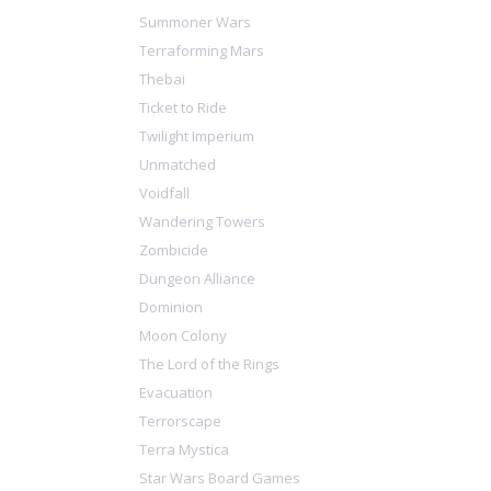
Summoner Wars
Terraforming Mars
Thebai
Ticket to Ride
Twilight Imperium
Unmatched
Voidfall
Wandering Towers
Zombicide
Dungeon Alliance
Dominion
Moon Colony
The Lord of the Rings
Evacuation
Terrorscape
Terra Mystica
Star Wars Board Games