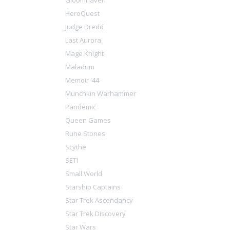
Gloomhaven
HeroQuest
Judge Dredd
Last Aurora
Mage Knight
Maladum
Memoir '44
Munchkin Warhammer
Pandemic
Queen Games
Rune Stones
Scythe
SETI
Small World
Starship Captains
Star Trek Ascendancy
Star Trek Discovery
Star Wars