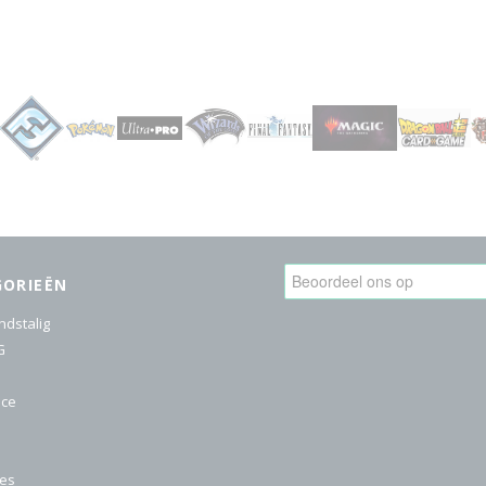
GORIEËN
ndstalig
G
ice
res