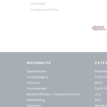
Maracaibo
Dungeons of Doria
INFORMATIE
CATE
Spellenboom
Nederla
Contactpagina
TCG/CC
Over ons
Bord
Voorwaarden
Card / D
Betaalmethodes / Payment methods
LCG
Nabestelling
RPG
Shipment
Miniatu