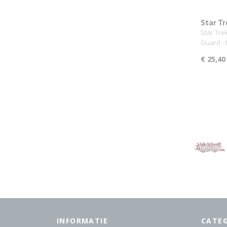
Star Tr
Honor 
Star Tre
Guard -
€ 25,40
INFORMATIE
CATE