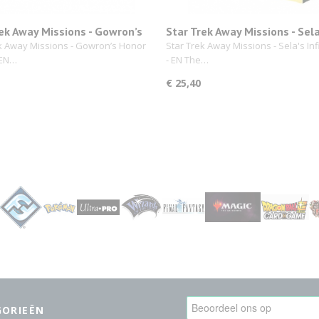
ek Away Missions - Gowron’s
Star Trek Away Missions - Sela
Guard
Infiltrators
k Away Missions - Gowron’s Honor
Star Trek Away Missions - Sela's Infi
 EN…
- EN The…
€ 25,40
GORIEËN