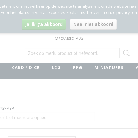
beteren, om het verkeer op de website te analyseren, om de website naa
g voor het plaatsen van alle cookies zoals omschreven in onze privacy- en
Ja, ik ga akkoord
Nee, niet akkoord
Organised Play
CARD / DICE
LCG
RPG
MINIATURES
anguage
er 1 of meerdere opties