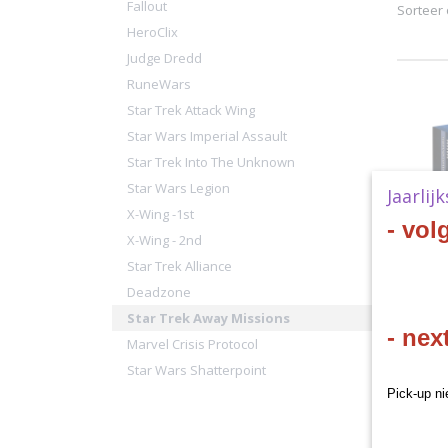
Fallout
Sorteer
HeroClix
Judge Dredd
RuneWars
Star Trek Attack Wing
Star Wars Imperial Assault
Star Trek Into The Unknown
Star Wars Legion
Jaarlij
X-Wing -1st
- vol
X-Wing - 2nd
Star Trek Alliance
Star Tr
Deadzone
Federat
Star Tre
Star Trek Away Missions
Spock,
Federat
- nex
Marvel Crisis Protocol
€ 26,40
Star Wars Shatterpoint
Pick-up ni