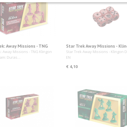
ek: Away Missions - TNG
Star Trek Away Missions - Kli
n Away Team: Duras Sisters
Dice Set
k: Away Missions - TNG Klingon
Star Trek Away Missions - Klingon Di
am: Duras…
EN
€ 4,10