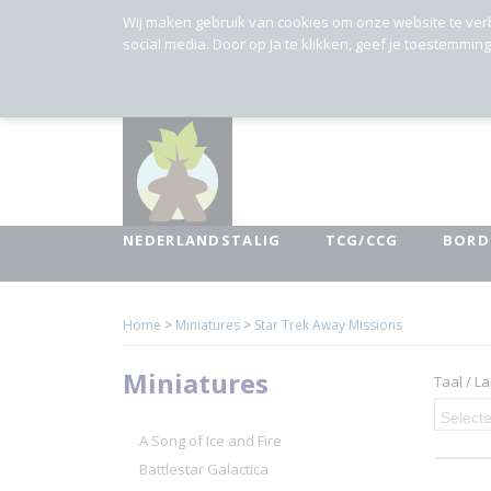
Wij maken gebruik van cookies om onze website te ver
social media. Door op Ja te klikken, geef je toestemmin
NEDERLANDSTALIG
TCG/CCG
BORD
Home
>
Miniatures
>
Star Trek Away Missions
Miniatures
Taal / L
Selecte
A Song of Ice and Fire
Battlestar Galactica