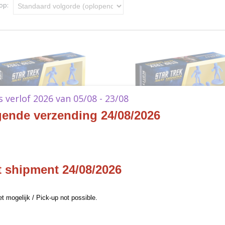
 op:
ks verlof 2026 van 05/08 - 23/08
gende verzending 24/08/2026
ek Away Missions - Classic
Star Trek Away Missions - Clas
ion Away Team 1 : Kirk,
Federation Away Team 2 : Scot
k Away Missions - Classic
Star Trek Away Missions - Classic
 Bones, Chekov
Sulu, Uhura, Leslie
ion Away Team 1 :…
Federation Away Team 2 :…
t shipment 24/08/2026
€ 26,50
et mogelijk / Pick-up not possible.