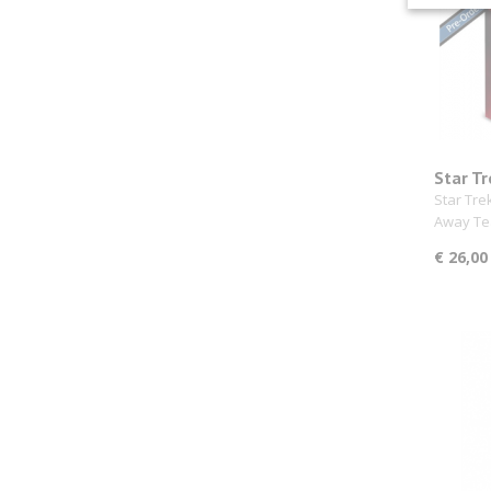
Star Tr
Klingo
Star Tre
+3
Away Te
€ 26,00