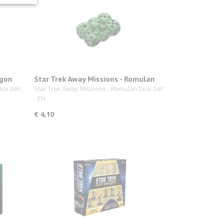
ngon
Star Trek Away Missions - Romulan
Dice Set
ce Set -
Star Trek Away Missions - Romulan Dice Set
- EN
€ 4,10