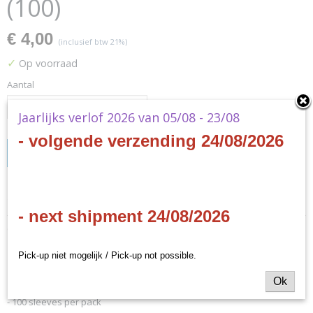
(100)
€ 4,00
(inclusief btw 21%)
✓
Op voorraad
Aantal
Jaarlijks verlof 2026 van 05/08 - 23/08
- volgende verzending 24/08/2026
IN WINKELWAGEN
Specificaties
- next shipment 24/08/2026
Productcode
Omschrijving
13023
EAN code
Pick-up niet mogelijk / Pick-up not possible.
Dragon Shield Perfect Fit Clear/Smoke
5706569130237
Ok
Productcode leverancier
Arcane Tinmen
- 100 sleeves per pack