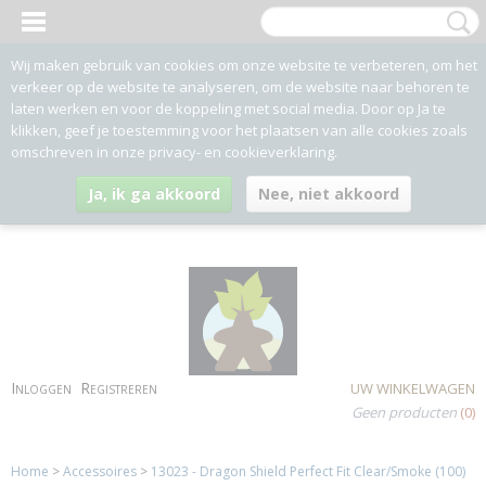
Wij maken gebruik van cookies om onze website te verbeteren, om het
verkeer op de website te analyseren, om de website naar behoren te
laten werken en voor de koppeling met social media. Door op Ja te
klikken, geef je toestemming voor het plaatsen van alle cookies zoals
omschreven in onze privacy- en cookieverklaring.
Ja, ik ga akkoord
Nee, niet akkoord
Inloggen
Registreren
UW WINKELWAGEN
Geen producten
(0)
Home
>
Accessoires
>
13023 - Dragon Shield Perfect Fit Clear/Smoke (100)