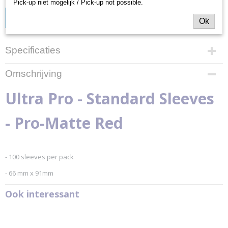
Pick-up niet mogelijk / Pick-up not possible.
IN WINKELWAGEN
Ok
Specificaties
Productcode
Omschrijving
84516
EAN code
Ultra Pro - Standard Sleeves
074427845162
Productcode leverancier
- Pro-Matte Red
Ultra Pro
Afmetingen (l,b,h)
0,91 x 0,66 x 0 cm
- 100 sleeves per pack
- 66 mm x 91mm
Ook interessant