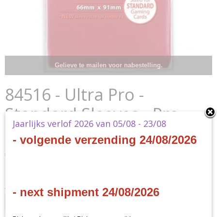
Gelieve te mailen voor nabestelling.
84516 - Ultra Pro -
Standard Sleeves - Pro-
Jaarlijks verlof 2026 van 05/08 - 23/08
Matte Red (100)
- volgende verzending 24/08/2026
€ 7,00
(inclusief btw 21%)
✓
Op voorraad
Aantal
- next shipment 24/08/2026