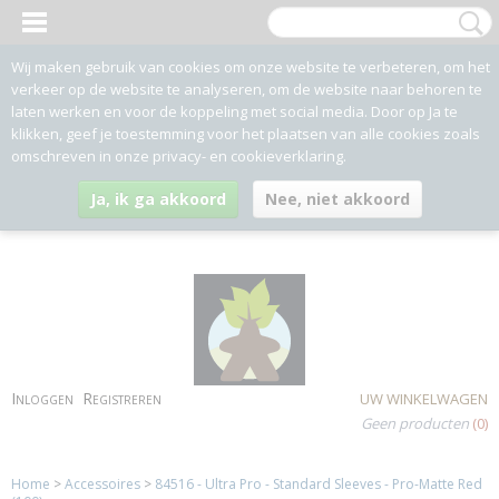
Wij maken gebruik van cookies om onze website te verbeteren, om het
verkeer op de website te analyseren, om de website naar behoren te
laten werken en voor de koppeling met social media. Door op Ja te
klikken, geef je toestemming voor het plaatsen van alle cookies zoals
omschreven in onze privacy- en cookieverklaring.
Ja, ik ga akkoord
Nee, niet akkoord
Inloggen
Registreren
UW WINKELWAGEN
Geen producten
(0)
Home
>
Accessoires
>
84516 - Ultra Pro - Standard Sleeves - Pro-Matte Red