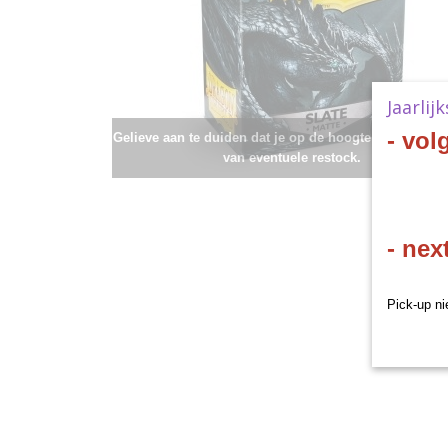
Jaarlij
- vol
Gelieve aan te duiden dat je op de hoogte wenst te bli
van eventuele restock.
- nex
Pick-up ni