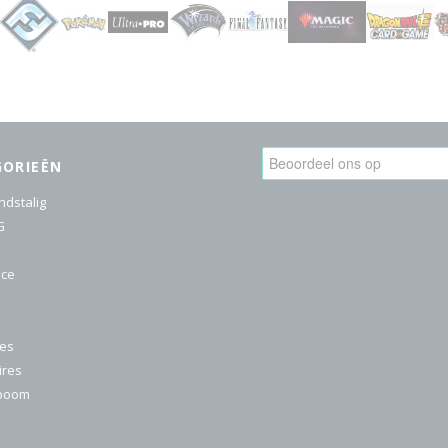
GORIEËN
ndstalig
G
ice
res
ires
nboom