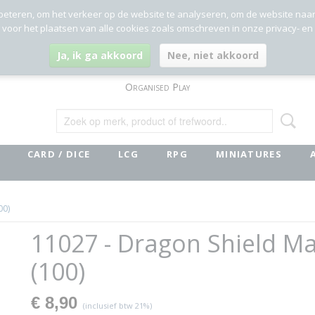
beteren, om het verkeer op de website te analyseren, om de website naa
g voor het plaatsen van alle cookies zoals omschreven in onze privacy- en
Ja, ik ga akkoord
Nee, niet akkoord
Organised Play
CARD / DICE
LCG
RPG
MINIATURES
00)
11027 - Dragon Shield Ma
(100)
€ 8,90
(inclusief btw 21%)