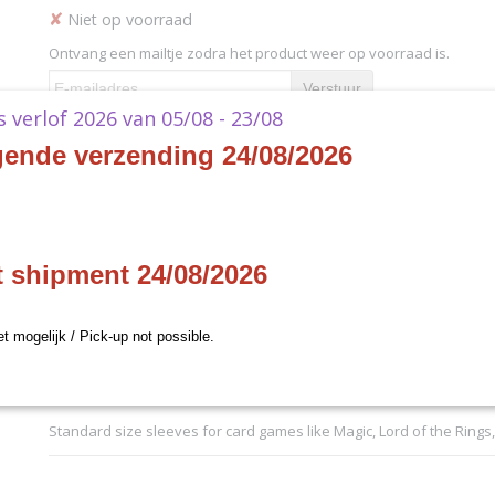
✘
Niet op voorraad
Ontvang een mailtje zodra het product weer op voorraad is.
Verstuur
ks verlof 2026 van 05/08 - 23/08
gende verzending 24/08/2026
jven
Specificaties
Productcode
11027
Omschrijving
EAN code
5706569110277
Productcode leverancier
Arcane Tinmen
Dragon Shield Standard Sle
t shipment 24/08/2026
Matte Slate (100)
et mogelijk / Pick-up not possible.
100 Sleeves per Pack
Standard size sleeves for card games like Magic, Lord of the Ring