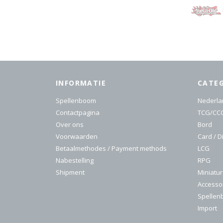
INFORMATIE
CATE
Spellenboom
Nederla
Contactpagina
TCG/CC
Over ons
Bord
Voorwaarden
Card / D
Betaalmethodes / Payment methods
LCG
Nabestelling
RPG
Shipment
Miniatu
Accesso
Spelle
Import