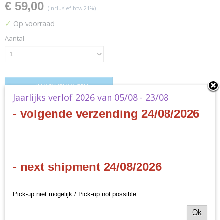
€ 59,00
(inclusief btw 21%)
✓
Op voorraad
Aantal
IN WINKELWAGEN
Jaarlijks verlof 2026 van 05/08 - 23/08
- volgende verzending 24/08/2026
Specificaties
Productcode
Omschrijving
TCOK701
EAN code
Emberleaf
- next shipment 24/08/2026
5060716751059
Productcode leverancier
- EN
City of Games
Pick-up niet mogelijk / Pick-up not possible.
Emberleaf is a competitive card-dancing and engine-building board
Ok