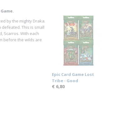
d Game.
zed by the mighty Draka.
defeated. This is small
d, Scarros. With each
m before the wilds are
Epic Card Game Lost
Tribe - Good
€ 6,80