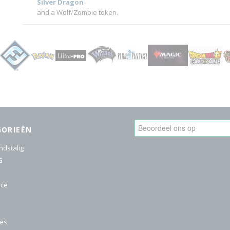
Silver Dragon
and a Wolf/Zombie token.
GORIEËN
ndstalig
G
ice
res