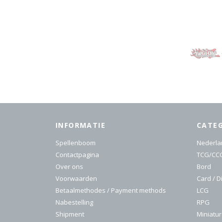
INFORMATIE
CATE
Spellenboom
Nederla
Contactpagina
TCG/CC
Over ons
Bord
Voorwaarden
Card / D
Betaalmethodes / Payment methods
LCG
Nabestelling
RPG
Shipment
Miniatu