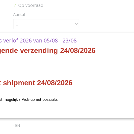
✓
Op voorraad
Aantal
ks verlof 2026 van 05/08 - 23/08
IN WINKELWAGEN
gende verzending 24/08/2026
Specificaties
Productcode
WWG312-FS
Omschrijving
Productcode leverancier
White Wizard Games
t shipment 24/08/2026
Epic - Uprising Expansion -
et mogelijk / Pick-up not possible.
Scarros
- EN