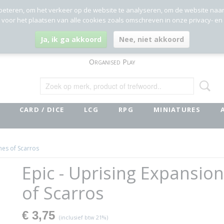
beteren, om het verkeer op de website te analyseren, om de website naa
g voor het plaatsen van alle cookies zoals omschreven in onze privacy- en
Ja, ik ga akkoord
Nee, niet akkoord
Organised Play
CARD / DICE
LCG
RPG
MINIATURES
mes of Scarros
Epic - Uprising Expansion
of Scarros
€ 3,75
(inclusief btw 21%)