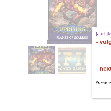
Jaarlij
- vol
- nex
Pick-up ni