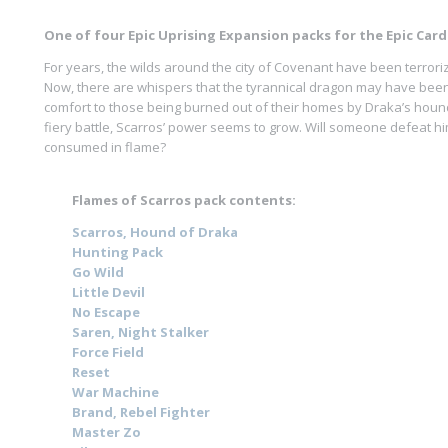
One of four Epic Uprising Expansion packs for the Epic Car
For years, the wilds around the city of Covenant have been terrori
Now, there are whispers that the tyrannical dragon may have been 
comfort to those being burned out of their homes by Draka’s houn
fiery battle, Scarros’ power seems to grow. Will someone defeat hi
consumed in flame?
Flames of Scarros pack contents:
Scarros, Hound of Draka
Hunting Pack
Go Wild
Little Devil
No Escape
Saren, Night Stalker
Force Field
Reset
War Machine
Brand, Rebel Fighter
Master Zo