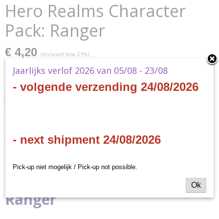
Hero Realms Character
Pack: Ranger
€ 4,20
(inclusief btw 21%)
✘
Niet op voorraad
Jaarlijks verlof 2026 van 05/08 - 23/08
Ontvang een mailtje zodra het product weer op voorraad is.
- volgende verzending 24/08/2026
Verstuur
Specificaties
- next shipment 24/08/2026
Productcode
Omschrijving
WWG503
Pick-up niet mogelijk / Pick-up not possible.
Productcode leverancier
Hero Realms Character Pack:
White Wizard Games
Ok
Ranger