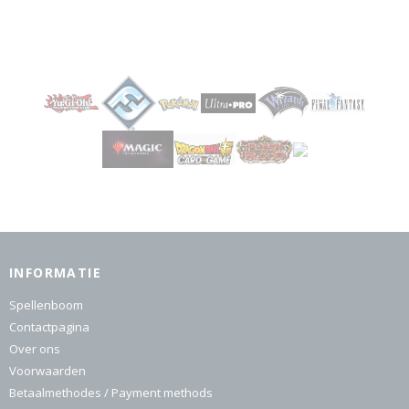
INFORMATIE
Spellenboom
Contactpagina
Over ons
Voorwaarden
Betaalmethodes / Payment methods