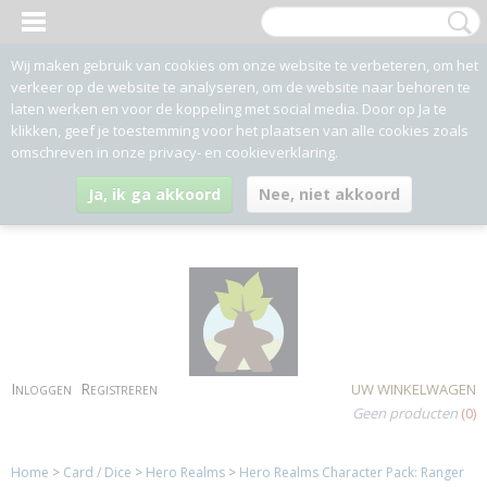
Wij maken gebruik van cookies om onze website te verbeteren, om het
verkeer op de website te analyseren, om de website naar behoren te
laten werken en voor de koppeling met social media. Door op Ja te
klikken, geef je toestemming voor het plaatsen van alle cookies zoals
omschreven in onze privacy- en cookieverklaring.
Ja, ik ga akkoord
Nee, niet akkoord
Inloggen
Registreren
UW WINKELWAGEN
Geen producten
(0)
Home
>
Card / Dice
>
Hero Realms
>
Hero Realms Character Pack: Ranger