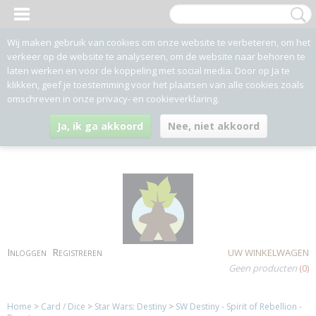
Wij maken gebruik van cookies om onze website te verbeteren, om het
verkeer op de website te analyseren, om de website naar behoren te
laten werken en voor de koppeling met social media. Door op Ja te
klikken, geef je toestemming voor het plaatsen van alle cookies zoals
omschreven in onze privacy- en cookieverklaring.
Ja, ik ga akkoord
Nee, niet akkoord
Inloggen
Registreren
UW WINKELWAGEN
Geen producten
(0)
Home
>
Card / Dice
>
Star Wars: Destiny
>
SW Destiny - Spirit of Rebellion -