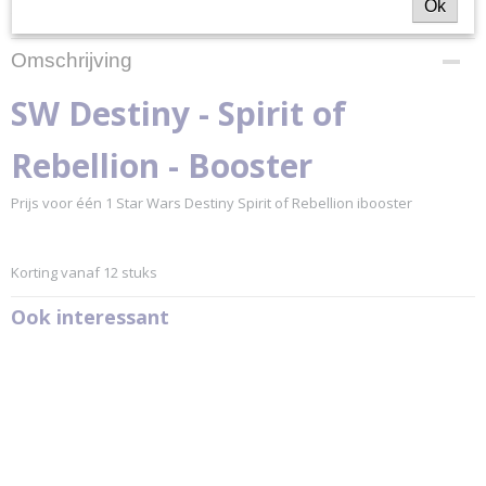
Ok
Specificaties
Productcode
Omschrijving
SWD04-B
Productcode leverancier
SW Destiny - Spirit of
SWD04
Rebellion - Booster
Prijs voor één 1 Star Wars Destiny Spirit of Rebellion ibooster
Korting vanaf 12 stuks
Ook interessant