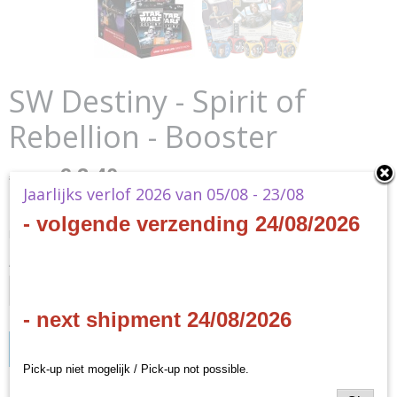
SW Destiny - Spirit of
Rebellion - Booster
€ 3,40
€ 3,80
(inclusief btw 21%)
Jaarlijks verlof 2026 van 05/08 - 23/08
✓
Op voorraad
- volgende verzending 24/08/2026
Koop 12 stuks voor € 3,10 per stuk en bespaar € 8,40
Aantal
- next shipment 24/08/2026
IN WINKELWAGEN
Pick-up niet mogelijk / Pick-up not possible.