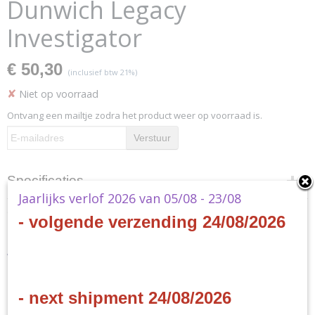
Dunwich Legacy
Investigator
€ 50,30
(inclusief btw 21%)
✘
Niet op voorraad
Ontvang een mailtje zodra het product weer op voorraad is.
Verstuur
Specificaties
Jaarlijks verlof 2026 van 05/08 - 23/08
Productcode
Omschrijving
- volgende verzending 24/08/2026
AHC65
EAN code
Arkham Horror - The
841333116002
Productcode leverancier
Dunwich Legacy Investigator
Fantasy Flight Games
- next shipment 24/08/2026