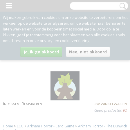
Wij maken gebruik van cookies om onze website te verbeteren, om het
verkeer op de website te analyseren, om de website naar behoren te
laten werken en voor de koppeling met social media. Door op Ja te
klikken, geef je toestemming voor het plaatsen van alle cookies zoals
omschreven in onze privacy- en cookieverklaring.
Ja, ik ga akkoord
Nee, niet akkoord
Inloggen
Registreren
UW WINKELWAGEN
Geen producten
(0)
Home
>
LCG
>
Arkham Horror - Card Game
>
Arkham Horror - The Dunwich