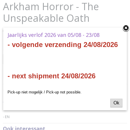
Arkham Horror - The
Unspeakable Oath
€ 15,90
(inclusief btw 21%)
Jaarlijks verlof 2026 van 05/08 - 23/08
✘
Niet op voorraad
- volgende verzending 24/08/2026
Ontvang een mailtje zodra het product weer op voorraad is.
Verstuur
- next shipment 24/08/2026
Specificaties
Productcode
Omschrijving
Pick-up niet mogelijk / Pick-up not possible.
AHC13
Arkham Horror - The Unspeakable Oath
Productcode leverancier
Ok
Fantasy Flight Games
- EN
Ook interessant