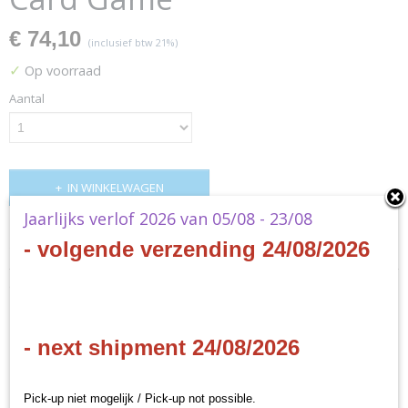
€ 74,10
(inclusief btw 21%)
✓
Op voorraad
Aantal
IN WINKELWAGEN
Jaarlijks verlof 2026 van 05/08 - 23/08
Specificaties
- volgende verzending 24/08/2026
Productcode
Omschrijving
MC01
EAN code
Marvel Champions : The
841333109967
- next shipment 24/08/2026
Productcode leverancier
Card Game
Fantasy Flight Games
Pick-up niet mogelijk / Pick-up not possible.