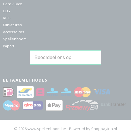
Card / Dice
LCG
RPG
Miniatures
Accessoires
Spellenboom
Import
BETAALMETHODES
© 2026 www.spellenboom.be - Powered by Shoppagina.nl