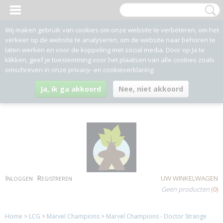
Wij maken gebruik van cookies om onze website te verbeteren, om het
verkeer op de website te analyseren, om de website naar behoren te
laten werken en voor de koppeling met social media. Door op Ja te
klikken, geef je toestemming voor het plaatsen van alle cookies zoals
omschreven in onze privacy- en cookieverklaring.
Ja, ik ga akkoord
Nee, niet akkoord
Inloggen
Registreren
UW WINKELWAGEN
Geen producten
(0)
Home
>
LCG
>
Marvel Champions
>
Marvel Champions - Doctor Strange