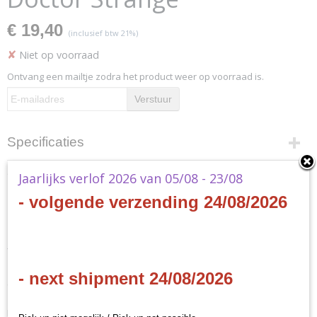
€ 19,40
(inclusief btw 21%)
✘
Niet op voorraad
Ontvang een mailtje zodra het product weer op voorraad is.
Verstuur
Specificaties
Productcode
Omschrijving
Jaarlijks verlof 2026 van 05/08 - 23/08
MC08
- volgende verzending 24/08/2026
EAN code
Marvel Champions - Doctor Strange
841333110543
Productcode leverancier
Final Fantasy Games
- EN
Jump into the Marvel Universe with Marvel Champions: The Card
- next shipment 24/08/2026
Game, a cooperative Living Card Game® for one to four players!
Marvel Champions: The Card Game invites players embody iconic