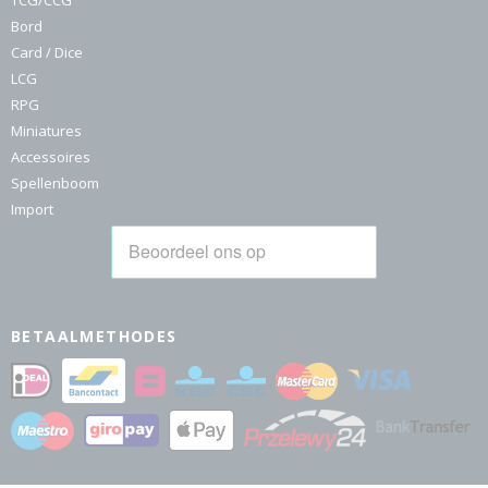
TCG/CCG
Bord
Card / Dice
LCG
RPG
Miniatures
Accessoires
Spellenboom
Import
BETAALMETHODES