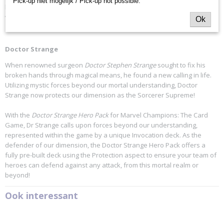
Pick-up niet mogelijk / Pick-up not possible.
heroes from the Marvel Universe as they battle to stop infamous
villains from enacting their devious schemes.
Ok
Doctor Strange
When renowned surgeon
Doctor Stephen Strange
sought to fix his
broken hands through magical means, he found a new calling in life.
Utilizing mystic forces beyond our mortal understanding, Doctor
Strange now protects our dimension as the Sorcerer Supreme!
With the
Doctor Strange Hero Pack
for Marvel Champions: The Card
Game, Dr Strange calls upon forces beyond our understanding,
represented within the game by a unique Invocation deck. As the
defender of our dimension, the Doctor Strange Hero Pack offers a
fully pre-built deck using the Protection aspect to ensure your team of
heroes can defend against any attack, from this mortal realm or
beyond!
Ook interessant