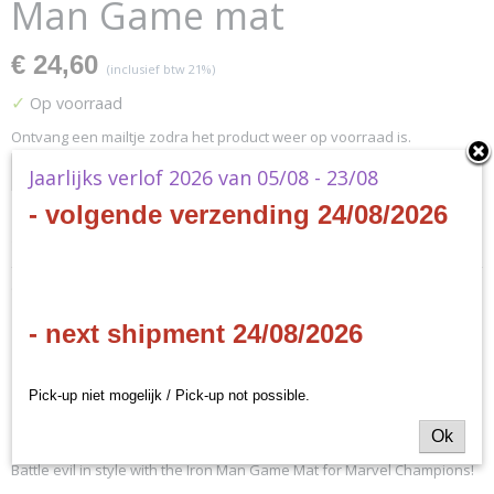
Man Game mat
€ 24,60
(inclusief btw 21%)
✓
Op voorraad
Ontvang een mailtje zodra het product weer op voorraad is.
Verstuur
Jaarlijks verlof 2026 van 05/08 - 23/08
- volgende verzending 24/08/2026
Specificaties
Productcode
Omschrijving
MS05
- next shipment 24/08/2026
EAN code
Marvel Champions - Iron
841333110666
Productcode leverancier
Man Game mat
Pick-up niet mogelijk / Pick-up not possible.
Fantasy Flight Games
Ok
Battle evil in style with the Iron Man Game Mat for Marvel Champions!