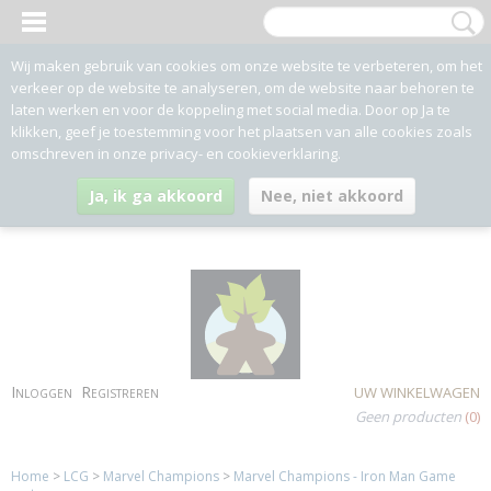
Wij maken gebruik van cookies om onze website te verbeteren, om het
verkeer op de website te analyseren, om de website naar behoren te
laten werken en voor de koppeling met social media. Door op Ja te
klikken, geef je toestemming voor het plaatsen van alle cookies zoals
omschreven in onze privacy- en cookieverklaring.
Ja, ik ga akkoord
Nee, niet akkoord
Inloggen
Registreren
UW WINKELWAGEN
Geen producten
(0)
Home
>
LCG
>
Marvel Champions
>
Marvel Champions - Iron Man Game