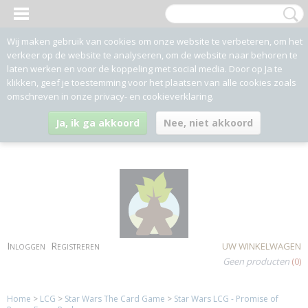
Wij maken gebruik van cookies om onze website te verbeteren, om het
verkeer op de website te analyseren, om de website naar behoren te
laten werken en voor de koppeling met social media. Door op Ja te
klikken, geef je toestemming voor het plaatsen van alle cookies zoals
omschreven in onze privacy- en cookieverklaring.
Ja, ik ga akkoord
Nee, niet akkoord
Inloggen
Registreren
UW WINKELWAGEN
Geen producten
(0)
Home
>
LCG
>
Star Wars The Card Game
>
Star Wars LCG - Promise of