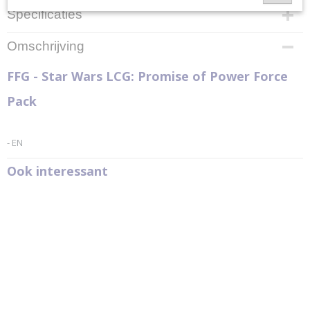
Specificaties
Productcode
Omschrijving
SWC42
Productcode leverancier
FFG - Star Wars LCG: Promise of Power Force
Fantasy Flight Games
Pack
- EN
Ook interessant