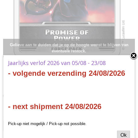
Gelieve aan te duiden dat je op de hoogte wenst te blijven van
eventuele restock.
Jaarlijks verlof 2026 van 05/08 - 23/08
Star Wars LCG - Promise
- volgende verzending 24/08/2026
of Power Force Pack
€ 36,40
(inclusief btw 21%)
- next shipment 24/08/2026
✘
Niet op voorraad
Ontvang een mailtje zodra het product weer op voorraad is.
Pick-up niet mogelijk / Pick-up not possible.
Verstuur
Ok