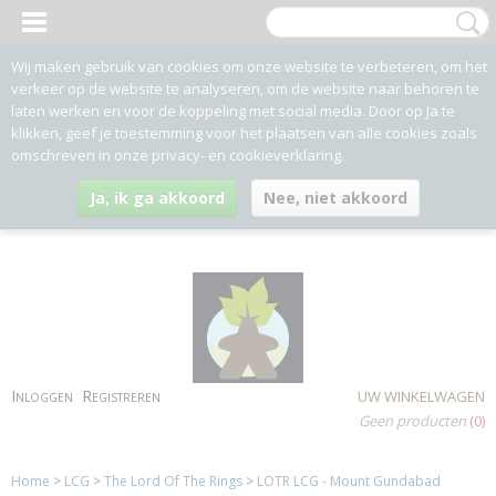
Wij maken gebruik van cookies om onze website te verbeteren, om het
verkeer op de website te analyseren, om de website naar behoren te
laten werken en voor de koppeling met social media. Door op Ja te
klikken, geef je toestemming voor het plaatsen van alle cookies zoals
omschreven in onze privacy- en cookieverklaring.
Ja, ik ga akkoord
Nee, niet akkoord
Inloggen
Registreren
UW WINKELWAGEN
Geen producten
(0)
Home
>
LCG
>
The Lord Of The Rings
>
LOTR LCG - Mount Gundabad