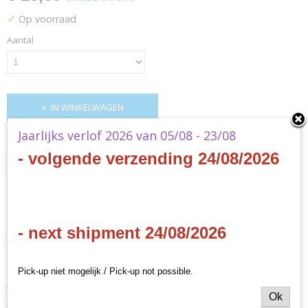
✓
Op voorraad
Aantal
IN WINKELWAGEN
Jaarlijks verlof 2026 van 05/08 - 23/08
Specificaties
- volgende verzending 24/08/2026
Productcode
Omschrijving
MEC70
Lord of the Rings LCG: Mount Gundabad
Productcode leverancier
Fantasy Flight Games
- next shipment 24/08/2026
- English
Pick-up niet mogelijk / Pick-up not possible.
The time has come. All your adventures across Wilderland have
Ok
pointed you in one direction: toward Mount Gundabad and a