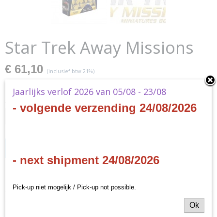
Star Trek Away Missions
€ 61,10
(inclusief btw 21%)
✓
Op voorraad
Jaarlijks verlof 2026 van 05/08 - 23/08
Aantal
- volgende verzending 24/08/2026
IN WINKELWAGEN
- next shipment 24/08/2026
Specificaties
Pick-up niet mogelijk / Pick-up not possible.
Productcode
Omschrijving
Ok
STA001