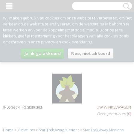
Wij maken gebruik van cookies om onze website te verbeteren, om het
verkeer op de website te analyseren, om de website naar behoren te
laten werken en voor de koppeling met social media. Door op Ja te
klikken, geef je toestemming voor het plaatsen van alle cookies zoals
omschreven in onze privacy- en cookieverklaring.
Ja, ik ga akkoord
Nee, niet akkoord
Inloggen
Registreren
UW WINKELWAGEN
Geen producten
(0)
Home
>
Miniatures
>
Star Trek Away Missions
>
Star Trek Away Missions