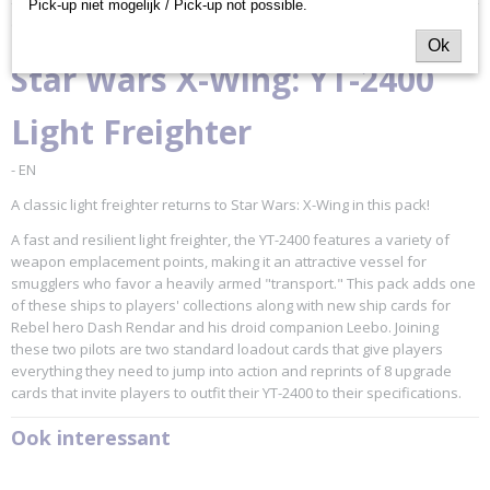
Pick-up niet mogelijk / Pick-up not possible.
Productcode
Omschrijving
SWZ103
Ok
EAN code
Star Wars X-Wing: YT-2400
841333122546
Productcode leverancier
Light Freighter
Atomic Mass Games
- EN
A classic light freighter returns to Star Wars: X-Wing in this pack!
A fast and resilient light freighter, the YT-2400 features a variety of
weapon emplacement points, making it an attractive vessel for
smugglers who favor a heavily armed "transport." This pack adds one
of these ships to players' collections along with new ship cards for
Rebel hero Dash Rendar and his droid companion Leebo. Joining
these two pilots are two standard loadout cards that give players
everything they need to jump into action and reprints of 8 upgrade
cards that invite players to outfit their YT-2400 to their specifications.
Ook interessant