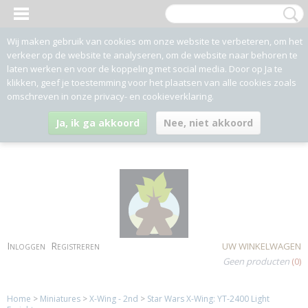
Wij maken gebruik van cookies om onze website te verbeteren, om het
verkeer op de website te analyseren, om de website naar behoren te
laten werken en voor de koppeling met social media. Door op Ja te
klikken, geef je toestemming voor het plaatsen van alle cookies zoals
omschreven in onze privacy- en cookieverklaring.
Ja, ik ga akkoord
Nee, niet akkoord
Inloggen
Registreren
UW WINKELWAGEN
Geen producten
(0)
Home
>
Miniatures
>
X-Wing - 2nd
>
Star Wars X-Wing: YT-2400 Light