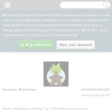
Wij maken gebruik van cookies om onze website te verbeteren, om het
verkeer op de website te analyseren, om de website naar behoren te
laten werken en voor de koppeling met social media. Door op Ja te
klikken, geef je toestemming voor het plaatsen van alle cookies zoals
omschreven in onze privacy- en cookieverklaring.
Ja, ik ga akkoord
Nee, niet akkoord
Inloggen
Registreren
UW WINKELWAGEN
Geen producten
(0)
Home
>
Miniatures
>
X-Wing -1st
>
SW X-Wing: Punishing One