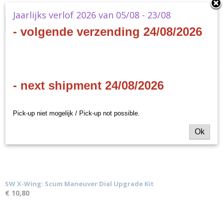
Ontvang een mailtje zodra het product weer op voorraad is.
Jaarlijks verlof 2026 van 05/08 - 23/08
Verstuur
- volgende verzending 24/08/2026
Specificaties
Productcode
Ook interessant
- next shipment 24/08/2026
SWX42
Productcode leverancier
SWX42
Pick-up niet mogelijk / Pick-up not possible.
Ok
SW X-Wing: Scum Maneuver Dial Upgrade Kit
€ 10,80