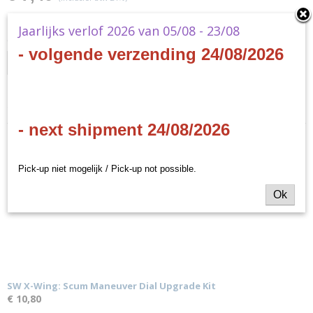
✘
Niet op voorraad
Jaarlijks verlof 2026 van 05/08 - 23/08
Ontvang een mailtje zodra het product weer op voorraad is.
- volgende verzending 24/08/2026
Verstuur
Specificaties
- next shipment 24/08/2026
Productcode
Ook interessant
SWX46
Productcode leverancier
Pick-up niet mogelijk / Pick-up not possible.
SWX46
Ok
SW X-Wing: Scum Maneuver Dial Upgrade Kit
€ 10,80