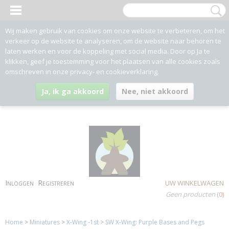
Wij maken gebruik van cookies om onze website te verbeteren, om het
verkeer op de website te analyseren, om de website naar behoren te
laten werken en voor de koppeling met social media. Door op Ja te
klikken, geef je toestemming voor het plaatsen van alle cookies zoals
omschreven in onze privacy- en cookieverklaring.
Ja, ik ga akkoord
Nee, niet akkoord
Inloggen
Registreren
UW WINKELWAGEN
Geen producten
(0)
Home
>
Miniatures
>
X-Wing -1st
>
SW X-Wing: Purple Bases and Pegs