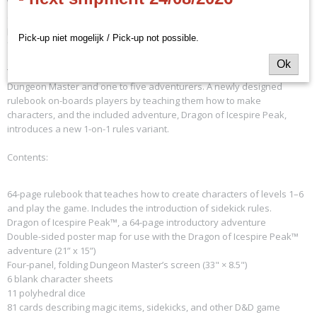
world of adventure, where heroes battle monsters, find treasures,
and overcome quests. The D&D Essentials Kit is a new introductory
product meant to bring D&D to audiences interested in jumping into a
Pick-up niet mogelijk / Pick-up not possible.
fantasy story.
Ok
This box contains the essentials you need to run a D&D game with one
Dungeon Master and one to five adventurers. A newly designed
rulebook on-boards players by teaching them how to make
characters, and the included adventure, Dragon of Icespire Peak,
introduces a new 1-on-1 rules variant.
Contents:
64-page rulebook that teaches how to create characters of levels 1–6
and play the game. Includes the introduction of sidekick rules.
Dragon of Icespire Peak™, a 64-page introductory adventure
Double-sided poster map for use with the Dragon of Icespire Peak™
adventure (21” x 15”)
Four-panel, folding Dungeon Master’s screen (33" × 8.5")
6 blank character sheets
11 polyhedral dice
81 cards describing magic items, sidekicks, and other D&D game