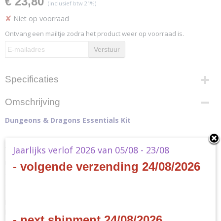
€ 23,80
(inclusief btw 21%)
✘
Niet op voorraad
Ontvang een mailtje zodra het product weer op voorraad is.
Verstuur
Specificaties
Productcode
Omschrijving
WTCC70080000
Dungeons & Dragons Essentials Kit
Productcode leverancier
WTCC70080000
- EN
Jaarlijks verlof 2026 van 05/08 - 23/08
Everything you need to create characters and play the new
- volgende verzending 24/08/2026
adventures in this introduction to the world’s greatest roleplaying
game.
Dungeons & Dragons is a cooperative storytelling game that
harnesses your imagination and invites you to explore a fantastic
- next shipment 24/08/2026