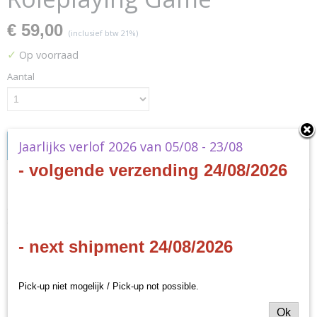
€ 59,00
(inclusief btw 21%)
✓
Op voorraad
Aantal
Jaarlijks verlof 2026 van 05/08 - 23/08
IN WINKELWAGEN
- volgende verzending 24/08/2026
Specificaties
Productcode
Omschrijving
011005SJG
- next shipment 24/08/2026
Productcode leverancier
Dungeon Fantasy Roleplaying
Steve Jackson Games
Game
Pick-up niet mogelijk / Pick-up not possible.
Ok