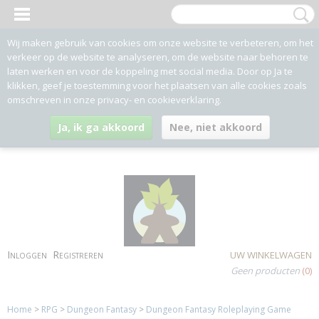
Wij maken gebruik van cookies om onze website te verbeteren, om het
verkeer op de website te analyseren, om de website naar behoren te
laten werken en voor de koppeling met social media. Door op Ja te
klikken, geef je toestemming voor het plaatsen van alle cookies zoals
omschreven in onze privacy- en cookieverklaring.
Ja, ik ga akkoord
Nee, niet akkoord
Inloggen
Registreren
UW WINKELWAGEN
Geen producten
(0)
Home
>
RPG
>
Dungeon Fantasy
>
Dungeon Fantasy Roleplaying Game