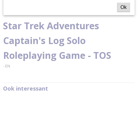
Ok
Productcode
Omschrijving
MUH0142304
Productcode leverancier
Star Trek Adventures
MUH0142304
Captain's Log Solo
Roleplaying Game - TOS
- EN
Ook interessant