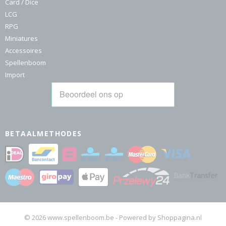
Card / Dice
LCG
RPG
Miniatures
Accessoires
Spellenboom
Import
BETAALMETHODES
© 2026 www.spellenboom.be - Powered by Shoppagina.nl