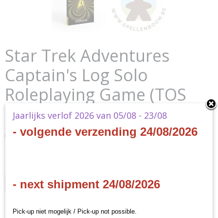
Star Trek Adventures
Captain's Log Solo
Roleplaying Game (TOS
Edition)
Jaarlijks verlof 2026 van 05/08 - 23/08
- volgende verzending 24/08/2026
€ 38,40
(inclusief btw 21%)
✘
Niet op voorraad
Ontvang een mailtje zodra het product weer op voorraad is.
- next shipment 24/08/2026
Verstuur
Specificaties
Pick-up niet mogelijk / Pick-up not possible.