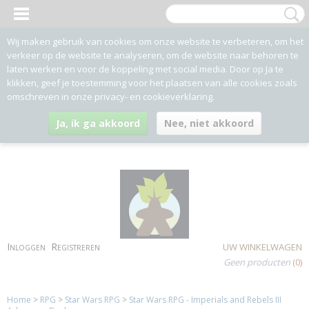
Wij maken gebruik van cookies om onze website te verbeteren, om het
verkeer op de website te analyseren, om de website naar behoren te
laten werken en voor de koppeling met social media. Door op Ja te
klikken, geef je toestemming voor het plaatsen van alle cookies zoals
omschreven in onze privacy- en cookieverklaring.
Ja, ik ga akkoord
Nee, niet akkoord
Inloggen
Registreren
UW WINKELWAGEN
Geen producten
(0)
Home
>
RPG
>
Star Wars RPG
>
Star Wars RPG - Imperials and Rebels III