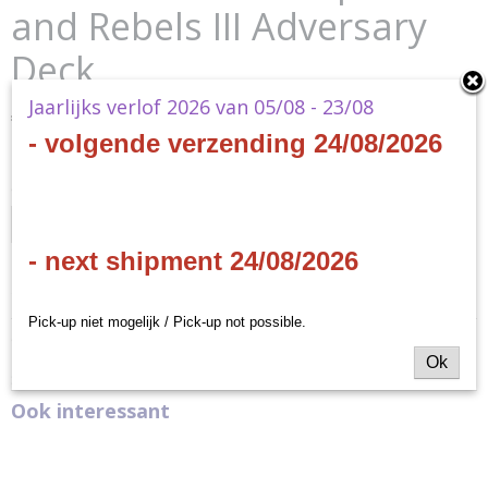
and Rebels III Adversary
Deck
Jaarlijks verlof 2026 van 05/08 - 23/08
€ 8,30
(inclusief btw 21%)
- volgende verzending 24/08/2026
✘
Niet op voorraad
Ontvang een mailtje zodra het product weer op voorraad is.
Verstuur
- next shipment 24/08/2026
Specificaties
Pick-up niet mogelijk / Pick-up not possible.
Productcode
Omschrijving
SWR13
Ok
Star Wars RPG - Imperials and Rebels III Adversary Deck
Productcode leverancier
SWR13
Ook interessant