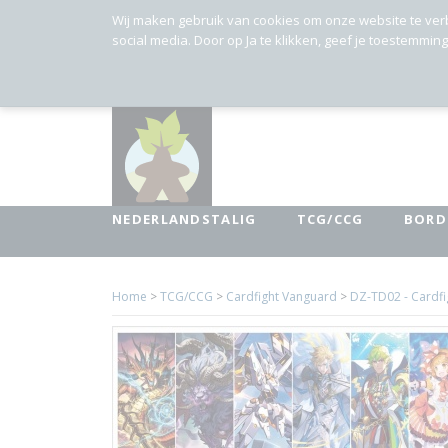
Wij maken gebruik van cookies om onze website te ver
social media. Door op Ja te klikken, geef je toestemmin
NEDERLANDSTALIG
TCG/CCG
BORD
Home
>
TCG/CCG
>
Cardfight Vanguard
>
DZ-TD02 - Cardfig