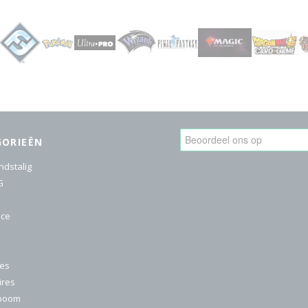
GORIEËN
ndstalig
G
ice
res
ires
nboom