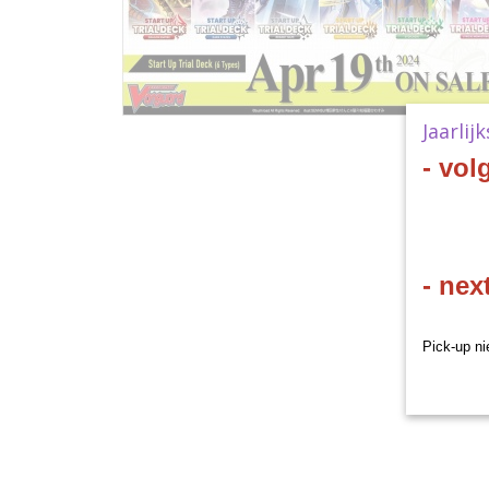
Jaarlij
- vol
- nex
Pick-up ni