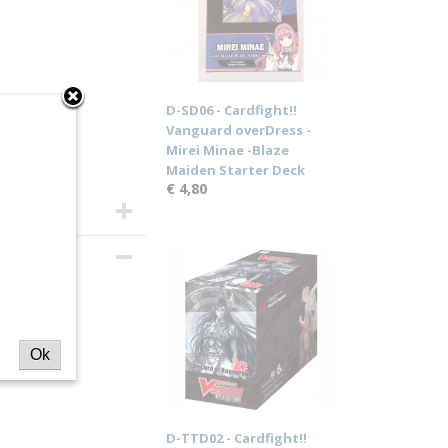
D-SD06 - Cardfight!!
Vanguard overDress -
Mirei Minae -Blaze
Maiden Starter Deck
€ 4,80
ard -
ates
Ok
D-TTD02 - Cardfight!!