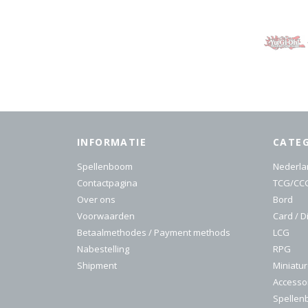
INFORMATIE
CATE
Spellenboom
Nederla
Contactpagina
TCG/CC
Over ons
Bord
Voorwaarden
Card / D
Betaalmethodes / Payment methods
LCG
Nabestelling
RPG
Shipment
Miniatu
Accesso
Spelle