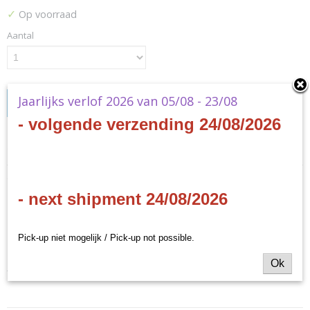
✓
Op voorraad
Aantal
Jaarlijks verlof 2026 van 05/08 - 23/08
IN WINKELWAGEN
- volgende verzending 24/08/2026
Specificaties
Productcode
Omschrijving
DZ-SS02
- next shipment 24/08/2026
Productcode leverancier
Cardfight!! Vanguard Special
Bushiroad
Series Stride Deckset - Harri
Pick-up niet mogelijk / Pick-up not possible.
Ok
- EN