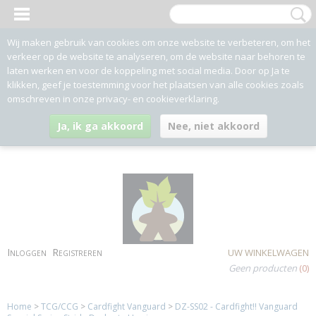
Wij maken gebruik van cookies om onze website te verbeteren, om het
verkeer op de website te analyseren, om de website naar behoren te
laten werken en voor de koppeling met social media. Door op Ja te
klikken, geef je toestemming voor het plaatsen van alle cookies zoals
omschreven in onze privacy- en cookieverklaring.
Ja, ik ga akkoord
Nee, niet akkoord
Inloggen
Registreren
UW WINKELWAGEN
Geen producten
(0)
Home
>
TCG/CCG
>
Cardfight Vanguard
>
DZ-SS02 - Cardfight!! Vanguard