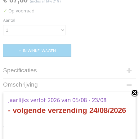
(inclusief btw 21%)
✓
Op voorraad
Aantal
IN WINKELWAGEN
Specificaties
Productcode
Omschrijving
DZ-LBT02
EAN code
Cardfight!! Vanguard -
Jaarlijks verlof 2026 van 05/08 - 23/08
8885021121871
- volgende verzending 24/08/2026
Productcode leverancier
Lyrical Monasterio Season of
Bushiroad
Wonders Booster Display