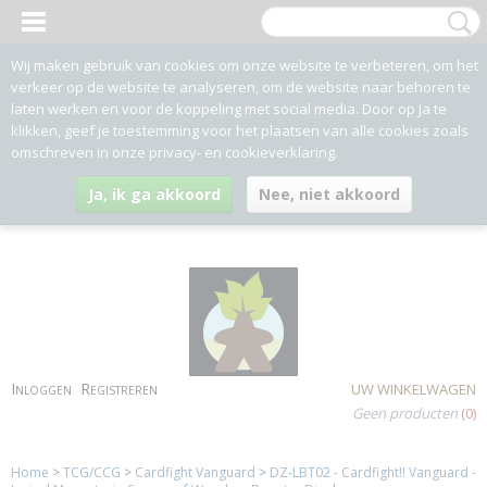
Wij maken gebruik van cookies om onze website te verbeteren, om het
verkeer op de website te analyseren, om de website naar behoren te
laten werken en voor de koppeling met social media. Door op Ja te
klikken, geef je toestemming voor het plaatsen van alle cookies zoals
omschreven in onze privacy- en cookieverklaring.
Ja, ik ga akkoord
Nee, niet akkoord
Inloggen
Registreren
UW WINKELWAGEN
Geen producten
(0)
Home
>
TCG/CCG
>
Cardfight Vanguard
>
DZ-LBT02 - Cardfight!! Vanguard -