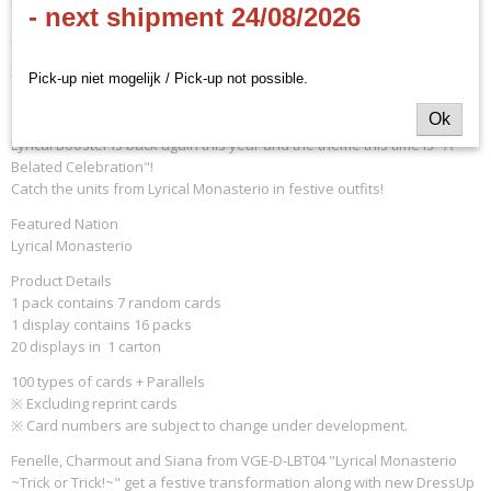
- EN
- next shipment 24/08/2026
- DZ-LBT02
- 16 boosters per booster display
Pick-up niet mogelijk / Pick-up not possible.
Ok
Lyrical Booster is back again this year and the theme this time is "A
Belated Celebration"!
Catch the units from Lyrical Monasterio in festive outfits!
Featured Nation
Lyrical Monasterio
Product Details
1 pack contains 7 random cards
1 display contains 16 packs
20 displays in 1 carton
100 types of cards + Parallels
※ Excluding reprint cards
※ Card numbers are subject to change under development.
Fenelle, Charmout and Siana from VGE-D-LBT04 "Lyrical Monasterio
~Trick or Trick!~" get a festive transformation along with new DressUp