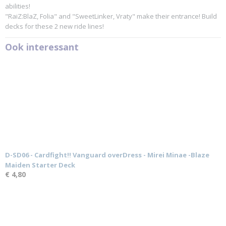
abilities!
"RaiZ:BlaZ, Folia" and "SweetLinker, Vraty" make their entrance! Build
decks for these 2 new ride lines!
Ook interessant
D-SD06 - Cardfight!! Vanguard overDress - Mirei Minae -Blaze
Maiden Starter Deck
€ 4,80