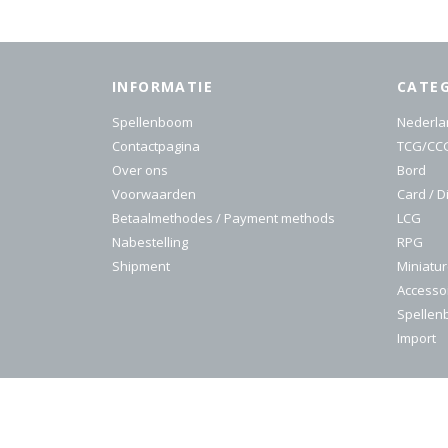
INFORMATIE
CATE
Spellenboom
Nederla
Contactpagina
TCG/CC
Over ons
Bord
Voorwaarden
Card / D
Betaalmethodes / Payment methods
LCG
Nabestelling
RPG
Shipment
Miniatu
Accesso
Spelle
Import