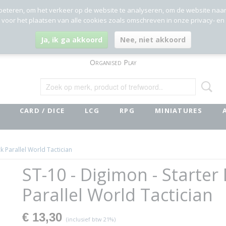
beteren, om het verkeer op de website te analyseren, om de website naa
g voor het plaatsen van alle cookies zoals omschreven in onze privacy- en
Ja, ik ga akkoord
Nee, niet akkoord
Organised Play
CARD / DICE
LCG
RPG
MINIATURES
k Parallel World Tactician
ST-10 - Digimon - Starter
Parallel World Tactician
€ 13,30
(inclusief btw 21%)