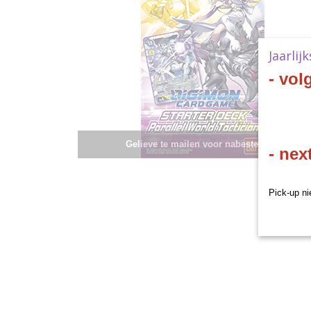
Jaarlij
- vol
Gelieve te mailen voor nabestelling.
- nex
Pick-up ni