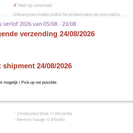
✘
Niet op voorraad
Ontvang een mailtje zodra het product weer op voorraad is.
ks verlof 2026 van 05/08 - 23/08
Verstuur
gende verzending 24/08/2026
Specificaties
Productcode
2611043
Omschrijving
EAN code
811039036508
t shipment 24/08/2026
Productcode leverancier
Bandai
ST-10 - Digimon Card Game 
Deck Parallel World Tactici
et mogelijk / Pick-up not possible.
- EN
・Constructed Deck ×1 (54 cards)
・Memory Gauge ×2 (Plastic)