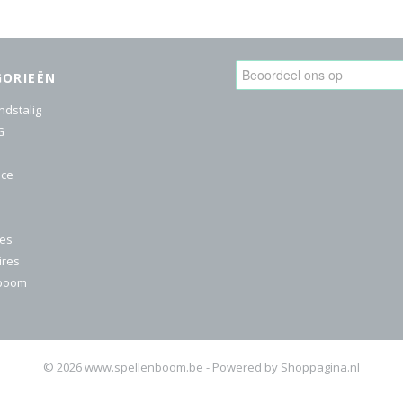
GORIEËN
ndstalig
G
ice
res
ires
nboom
© 2026 www.spellenboom.be - Powered by Shoppagina.nl