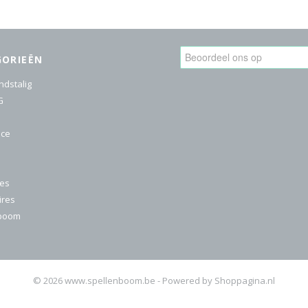
GORIEËN
ndstalig
G
ice
res
ires
nboom
© 2026 www.spellenboom.be - Powered by Shoppagina.nl