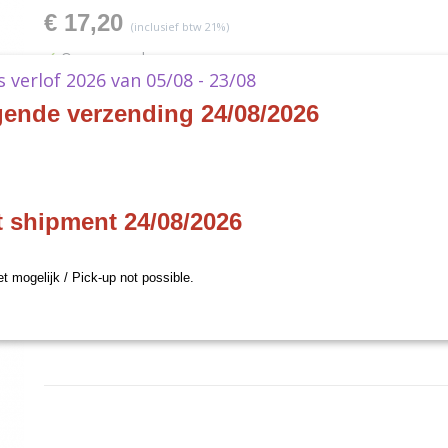
€ 17,20
(inclusief btw 21%)
✓
Op voorraad
ks verlof 2026 van 05/08 - 23/08
Aantal
gende verzending 24/08/2026
IN WINKELWAGEN
t shipment 24/08/2026
Specificaties
et mogelijk / Pick-up not possible.
Productcode
2844270
Omschrijving
Productcode leverancier
Bandai Namco
(EN)