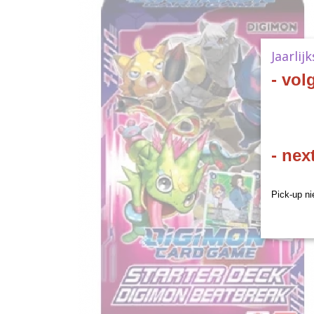
Jaarlij
- vol
- nex
Pick-up ni