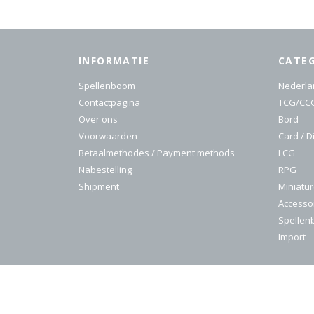
INFORMATIE
CATE
Spellenboom
Nederla
Contactpagina
TCG/CC
Over ons
Bord
Voorwaarden
Card / D
Betaalmethodes / Payment methods
LCG
Nabestelling
RPG
Shipment
Miniatu
Accesso
Spelle
Import