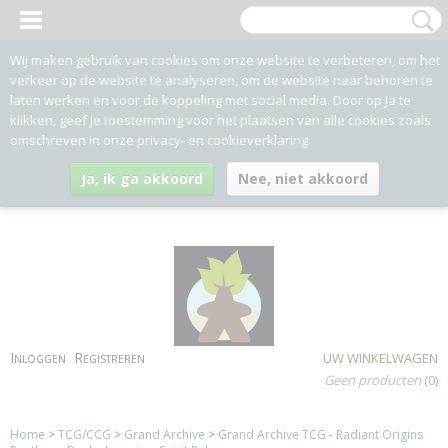
Wij maken gebruik van cookies om onze website te verbeteren, om het
verkeer op de website te analyseren, om de website naar behoren te
laten werken en voor de koppeling met social media. Door op Ja te
klikken, geef je toestemming voor het plaatsen van alle cookies zoals
omschreven in onze privacy- en cookieverklaring.
Ja, ik ga akkoord
Nee, niet akkoord
Inloggen
Registreren
UW WINKELWAGEN
Geen producten
(0)
Home
>
TCG/CCG
>
Grand Archive
>
Grand Archive TCG - Radiant Origins