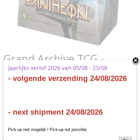
Grand Archive TCG -
Radiant Origins Pantheon
Jaarlijks verlof 2026 van 05/08 - 23/08
- volgende verzending 24/08/2026
Deck - Lorraine, Spirit
Ruler
€ 34,60
- next shipment 24/08/2026
(inclusief btw 21%)
✓
Op voorraad
Pick-up niet mogelijk / Pick-up not possible.
Aantal