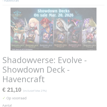
- Havencraft
Shadowverse: Evolve -
Showdown Deck -
Havencraft
€ 21,10
(inclusief btw 21%)
✓
Op voorraad
Aantal