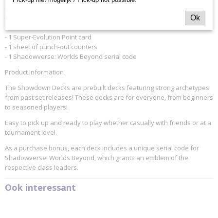
- 1 leader card
- 9 token cards
Ok
- 3 Evolution Point cards
- 1 Super-Evolution Point card
- 1 sheet of punch-out counters
- 1 Shadowverse: Worlds Beyond serial code
Product Information
The Showdown Decks are prebuilt decks featuring strong archetypes
from past set releases! These decks are for everyone, from beginners
to seasoned players!
Easy to pick up and ready to play whether casually with friends or at a
tournament level.
As a purchase bonus, each deck includes a unique serial code for
Shadowverse: Worlds Beyond, which grants an emblem of the
respective class leaders.
Ook interessant