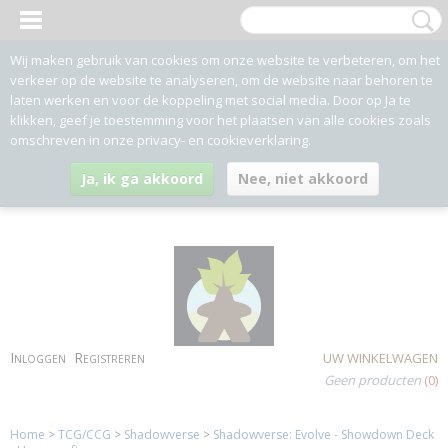
Wij maken gebruik van cookies om onze website te verbeteren, om het
verkeer op de website te analyseren, om de website naar behoren te
laten werken en voor de koppeling met social media. Door op Ja te
klikken, geef je toestemming voor het plaatsen van alle cookies zoals
omschreven in onze privacy- en cookieverklaring.
Ja, ik ga akkoord
Nee, niet akkoord
Inloggen
Registreren
UW WINKELWAGEN
Geen producten
(0)
Home
>
TCG/CCG
>
Shadowverse
>
Shadowverse: Evolve - Showdown Deck