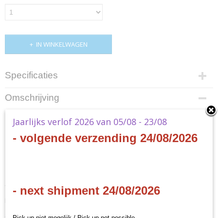
IN WINKELWAGEN
Specificaties
Productcode
Omschrijving
SVEE-SDD06
EAN code
Shadowverse: Evolve -
Jaarlijks verlof 2026 van 05/08 - 23/08
8885021122243
- volgende verzending 24/08/2026
Productcode leverancier
Showdown Deck -
Bushiroad
Havencraft
- EN
- next shipment 24/08/2026
PRODUCT CONTENTS
- 1 prebuilt deck (40 main deck cards + 10 evolve deck cards)
Pick-up niet mogelijk / Pick-up not possible.