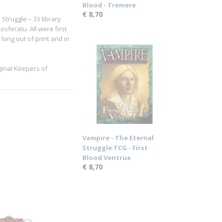
Blood - Tremere
€ 8,70
 Struggle – 33 library
sferatu. All were first
long out of print and in
iginal Keepers of
Vampire - The Eternal
Struggle TCG - First
Blood Ventrue
€ 8,70