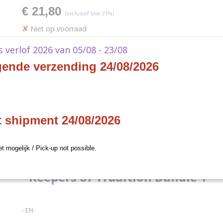
€ 21,80
(inclusief btw 21%)
✘
Niet op voorraad
Ontvang een mailtje zodra het product weer op voorraad is.
ks verlof 2026 van 05/08 - 23/08
Verstuur
gende verzending 24/08/2026
Specificaties
jven
Productcode
VAWODLWPGOBC00
Omschrijving
t shipment 24/08/2026
EAN code
5060616470012
Productcode leverancier
Black Chantry Product
Vampire - The Eternal Stru
et mogelijk / Pick-up not possible.
- Keepers of Tradition Bundle 1
- EN