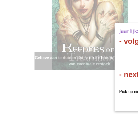
Jaarlij
- vol
Gelieve aan te duiden dat je op de hoogte wenst te bli
van eventuele restock.
- nex
Pick-up ni