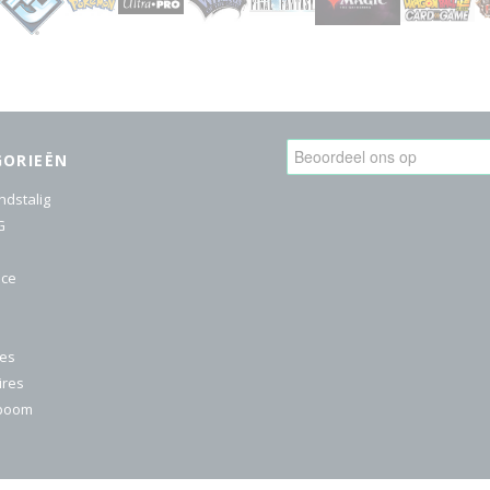
GORIEËN
ndstalig
G
ice
res
ires
nboom