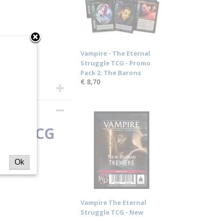
Vampire - The Eternal
Struggle TCG - Promo
Pack 2: The Barons
€ 8,70
03
ionsl
ggle TCG
Ok
Vampire The Eternal
Struggle TCG - New