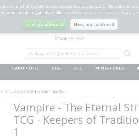
beteren, om het verkeer op de website te analyseren, om de website naa
g voor het plaatsen van alle cookies zoals omschreven in onze privacy- en
Ja, ik ga akkoord
Nee, niet akkoord
Organised Play
CARD / DICE
LCG
RPG
MINIATURES
le TCG - Keepers of Tradition Bundle 1
Vampire - The Eternal St
TCG - Keepers of Traditi
1