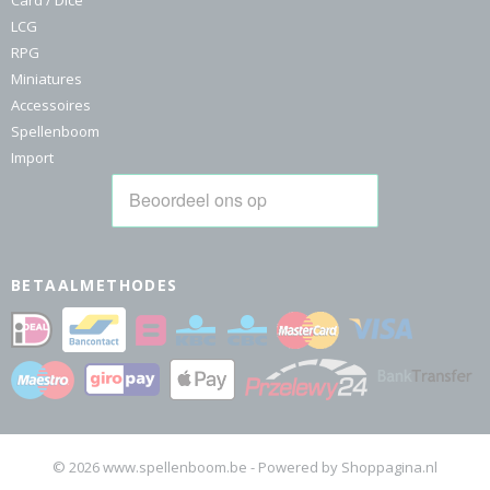
Card / Dice
LCG
RPG
Miniatures
Accessoires
Spellenboom
Import
BETAALMETHODES
© 2026 www.spellenboom.be - Powered by Shoppagina.nl