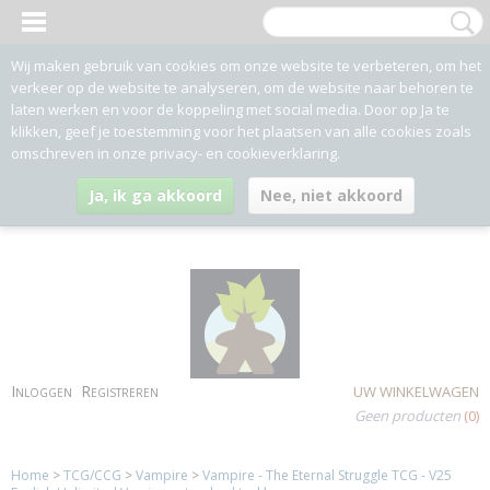
Wij maken gebruik van cookies om onze website te verbeteren, om het
verkeer op de website te analyseren, om de website naar behoren te
laten werken en voor de koppeling met social media. Door op Ja te
klikken, geef je toestemming voor het plaatsen van alle cookies zoals
omschreven in onze privacy- en cookieverklaring.
Ja, ik ga akkoord
Nee, niet akkoord
Inloggen
Registreren
UW WINKELWAGEN
Geen producten
(0)
Home
>
TCG/CCG
>
Vampire
>
Vampire - The Eternal Struggle TCG - V25