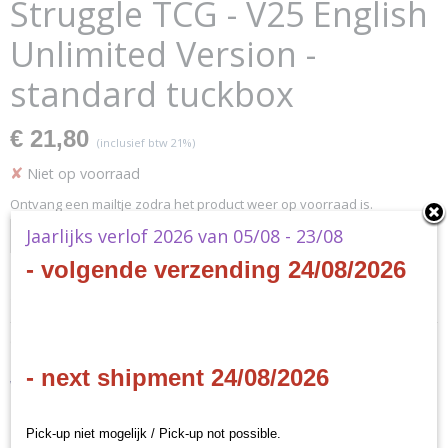
Struggle TCG - V25 English
Unlimited Version -
standard tuckbox
€ 21,80
(inclusief btw 21%)
✘
Niet op voorraad
Ontvang een mailtje zodra het product weer op voorraad is.
Jaarlijks verlof 2026 van 05/08 - 23/08
Verstuur
- volgende verzending 24/08/2026
Specificaties
Productcode
Omschrijving
BCP023
- next shipment 24/08/2026
EAN code
Vampire - The Eternal
5060616470340
Productcode leverancier
Struggle TCG
Pick-up niet mogelijk / Pick-up not possible.
Black Chantry Productions