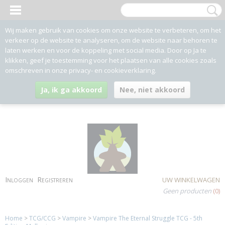
Wij maken gebruik van cookies om onze website te verbeteren, om het
verkeer op de website te analyseren, om de website naar behoren te
laten werken en voor de koppeling met social media. Door op Ja te
klikken, geef je toestemming voor het plaatsen van alle cookies zoals
omschreven in onze privacy- en cookieverklaring.
Ja, ik ga akkoord
Nee, niet akkoord
Inloggen
Registreren
UW WINKELWAGEN
Geen producten
(0)
Home
>
TCG/CCG
>
Vampire
>
Vampire The Eternal Struggle TCG - 5th