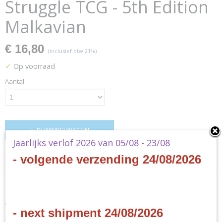
Struggle TCG - 5th Edition
Malkavian
€ 16,80
(inclusief btw 21%)
✓
Op voorraad
Aantal
IN WINKELWAGEN
Jaarlijks verlof 2026 van 05/08 - 23/08
- volgende verzending 24/08/2026
Specificaties
Productcode
Omschrijving
BCP025
EAN code
Vampire: The Eternal
- next shipment 24/08/2026
5060616470371