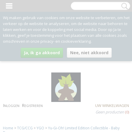
Wij maken gebruik van cookies om onze website te verbeteren, om het
verkeer op de website te analyseren, om de website naar behoren te
laten werken en voor de koppeling met social media. Door op Ja te
klikken, geef je toestemming voor het plaatsen van alle cookies zoals
omschreven in onze privacy- en cookieverklaring.
Ja, ik ga akkoord
Nee, niet akkoord
Inloggen
Registreren
UW WINKELWAGEN
Geen producten
(0)
Home
>
TCG/CCG
>
YGO
>
Yu-Gi-Oh! Limited Edition Collectible - Baby