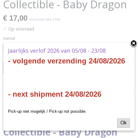
Collectible - Baby Dragon
€ 17,00
(inclusief btw 21%)
✓
Op voorraad
Aantal
Jaarlijks verlof 2026 van 05/08 - 23/08
- volgende verzending 24/08/2026
IN WINKELWAGEN
Specificaties
- next shipment 24/08/2026
Productcode
Omschrijving
KON-YGO29
Pick-up niet mogelijk / Pick-up not possible.
EAN code
Yu-Gi-Oh! Limited Edition
5060662466021
Ok
Productcode leverancier
Collectible - Baby Dragon
Fanattik