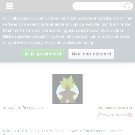
Wij maken gebruik van cookies om onze website te verbeteren, om het
verkeer op de website te analyseren, om de website naar behoren te
laten werken en voor de koppeling met social media. Door op Ja te
klikken, geef je toestemming voor het plaatsen van alle cookies zoals
omschreven in onze privacy- en cookieverklaring.
Ja, ik ga akkoord
Nee, niet akkoord
Inloggen
Registreren
UW WINKELWAGEN
Geen producten
(0)
Home
>
TCG/CCG
>
YGO
>
Yu-Gi-Oh! - Power of the Elements - Booster