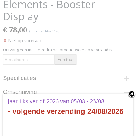
Elements - Booster
Display
€ 78,00
(inclusief btw 21%)
✘
Niet op voorraad
Ontvang een mailtje zodra het product weer op voorraad is.
Verstuur
Specificaties
Productcode
Omschrijving
YGO-POEL-EN
Jaarlijks verlof 2026 van 05/08 - 23/08
EAN code
Yu-Gi-Oh! - Power of the
4012927946855
- volgende verzending 24/08/2026
Productcode leverancier
Elements - Booster Display
Konami