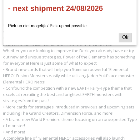
- EN
- next shipment 24/08/2026
Unleash the Power of the Elements this summer! This 100-card set is
Pick-up niet mogelijk / Pick-up not possible.
the latest core booster for the Yu-Gi-Oh! TRADING CARD GAME (TCG).
Ok
Unearth multiple brand-new strategies and discover new cards for
beloved themes like “Elemental HERO” from Yu-Gi-Oh! GX!
Whether you are looking to improve the Deck you already have or try
out new and unique strategies, Power of the Elements has something
for everyone! Here is just some of what to expect:
• Brand-new cards that will help you Summon powerful “Elemental
HERO” Fusion Monsters easily while utilizing Jaden Yuki’s ace monster
Elemental HERO Neos!
• Confound the competition with a new EARTH Fairy-Type theme that
excels at recruiting the best and brightest EARTH monsters with
strategiesfrom the past!
• More cards for strategies introduced in previous and upcoming sets
including The Grand Creators, Dimension Force, and more!
• A brand-new World Premiere theme focusing on an unexpected Type
of monster!
• And more!
A complete line of “Elemental HERO” accessories will also launch