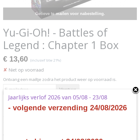
Gelieve te mailen voor nabestelling.
Yu-Gi-Oh! - Battles of
Legend : Chapter 1 Box
€ 13,60
(inclusief btw 21%)
✘
Niet op voorraad
Ontvang een mailtje zodra het product weer op voorraad is.
Verstuur
Jaarlijks verlof 2026 van 05/08 - 23/08
- volgende verzending 24/08/2026
Specificaties
Productcode
Omschrijving
YGO-BOLC1-EN
EAN code
Yu-Gi-Oh! - Battles of Legend
4012927949269