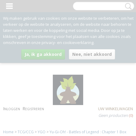
Wij maken gebruik van cookies om onze website te verbeteren, om het
verkeer op de website te analyseren, om de website naar behoren te
laten werken en voor de koppeling met social media. Door op Ja te
klikken, geef je toestemming voor het plaatsen van alle cookies zoals
omschreven in onze privacy- en cookieverklaring.
Ja, ik ga akkoord
Nee, niet akkoord
Inloggen
Registreren
UW WINKELWAGEN
Geen producten
(0)
Home
>
TCG/CCG
>
YGO
>
Yu-Gi-Oh! - Battles of Legend : Chapter 1 Box