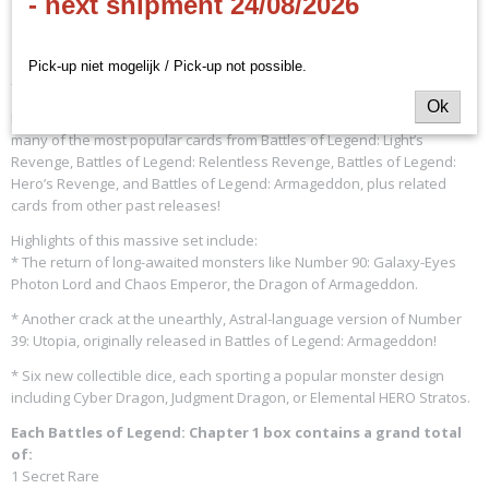
- next shipment 24/08/2026
Productcode leverancier
: Chapter 1 Box
Konami
Pick-up niet mogelijk / Pick-up not possible.
- EN
Ok
Battles of Legend: Chapter 1 brings you an encore performance for
many of the most popular cards from Battles of Legend: Light’s
Revenge, Battles of Legend: Relentless Revenge, Battles of Legend:
Hero’s Revenge, and Battles of Legend: Armageddon, plus related
cards from other past releases!
Highlights of this massive set include:
* The return of long-awaited monsters like Number 90: Galaxy-Eyes
Photon Lord and Chaos Emperor, the Dragon of Armageddon.
* Another crack at the unearthly, Astral-language version of Number
39: Utopia, originally released in Battles of Legend: Armageddon!
* Six new collectible dice, each sporting a popular monster design
including Cyber Dragon, Judgment Dragon, or Elemental HERO Stratos.
Each Battles of Legend: Chapter 1 box contains a grand total
of:
1 Secret Rare