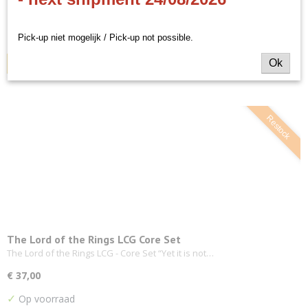
€ 59,00
Pick-up niet mogelijk / Pick-up not possible.
✓
Op voorraad
Ok
IN WINKELWAGEN
Restock
The Lord of the Rings LCG Core Set
The Lord of the Rings LCG - Core Set “Yet it is not…
€ 37,00
✓
Op voorraad