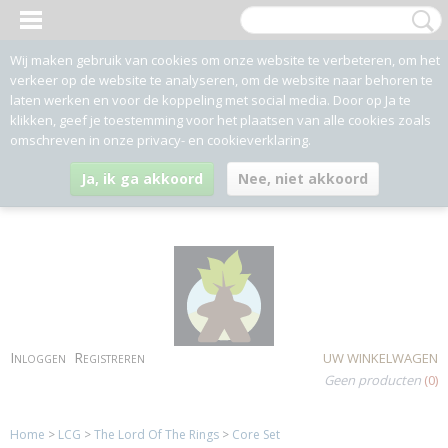
Wij maken gebruik van cookies om onze website te verbeteren, om het
verkeer op de website te analyseren, om de website naar behoren te
laten werken en voor de koppeling met social media. Door op Ja te
klikken, geef je toestemming voor het plaatsen van alle cookies zoals
omschreven in onze privacy- en cookieverklaring.
Ja, ik ga akkoord
Nee, niet akkoord
Inloggen
Registreren
UW WINKELWAGEN
Geen producten
(0)
Home
>
LCG
>
The Lord Of The Rings
>
Core Set