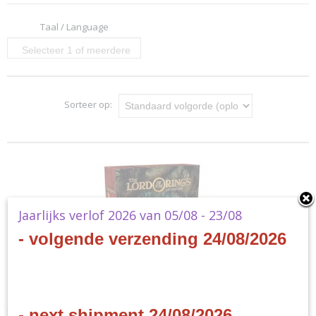
Taal / Language
Selecteer 1 of meerdere
opties
Sorteer op:
Jaarlijks verlof 2026 van 05/08 - 23/08
- volgende verzending 24/08/2026
LOTR LCG The Card Game Revised Core Set
LOTR LCG The Card Game Revised Core Set - EN Sometimes, in…
- next shipment 24/08/2026