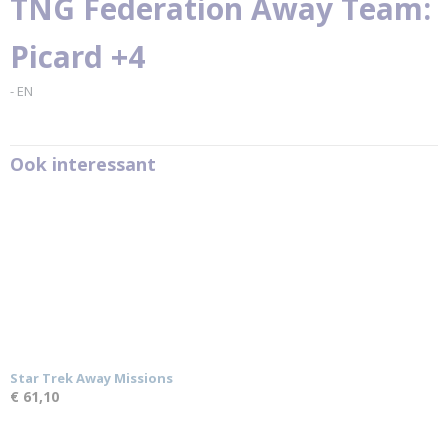
TNG Federation Away Team:
Gale Force Nine
Picard +4
- EN
Ook interessant
Star Trek Away Missions
€ 61,10