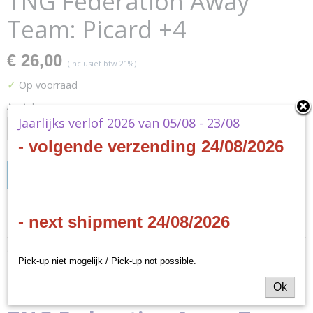
TNG Federation Away
Team: Picard +4
€ 26,00
(inclusief btw 21%)
✓
Op voorraad
Aantal
Jaarlijks verlof 2026 van 05/08 - 23/08
- volgende verzending 24/08/2026
IN WINKELWAGEN
Specificaties
- next shipment 24/08/2026
Productcode
Omschrijving
STA006
Pick-up niet mogelijk / Pick-up not possible.
EAN code
Star Trek: Away Missions -
Ok
9781638840701
Productcode leverancier