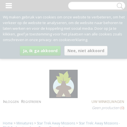
Wij maken gebruik van cookies om onze website te verbeteren, om het
verkeer op de website te analyseren, om de website naar behoren te
laten werken en voor de koppeling met social media. Door op Ja te
klikken, geef je toestemming voor het plaatsen van alle cookies zoals
omschreven in onze privacy- en cookieverklaring.
Ja, ik ga akkoord
Nee, niet akkoord
Inloggen
Registreren
UW WINKELWAGEN
Geen producten
(0)
Home
>
Miniatures
>
Star Trek Away Missions
>
Star Trek: Away Missions -