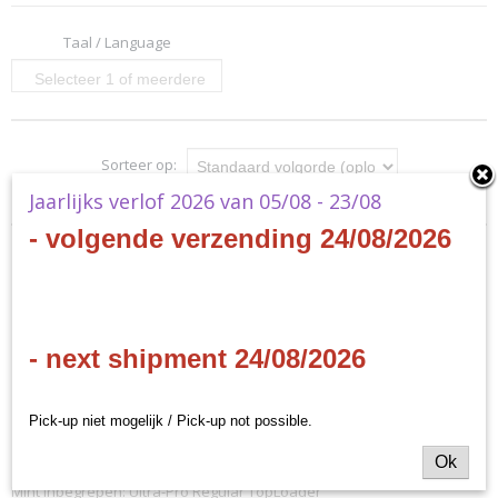
Taal / Language
Selecteer 1 of meerdere
opties
Sorteer op:
Jaarlijks verlof 2026 van 05/08 - 23/08
- volgende verzending 24/08/2026
- next shipment 24/08/2026
Pick-up niet mogelijk / Pick-up not possible.
Ok
Topologic Bomber Dragon - COTD-EN046 - Secret Rare
1st Edition
Mint Inbegrepen: Ultra-Pro Regular TopLoader