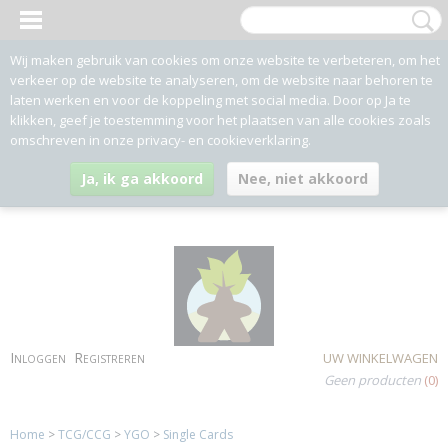
Wij maken gebruik van cookies om onze website te verbeteren, om het
verkeer op de website te analyseren, om de website naar behoren te
laten werken en voor de koppeling met social media. Door op Ja te
klikken, geef je toestemming voor het plaatsen van alle cookies zoals
omschreven in onze privacy- en cookieverklaring.
Ja, ik ga akkoord
Nee, niet akkoord
Inloggen
Registreren
UW WINKELWAGEN
Geen producten
(0)
Home
>
TCG/CCG
>
YGO
>
Single Cards