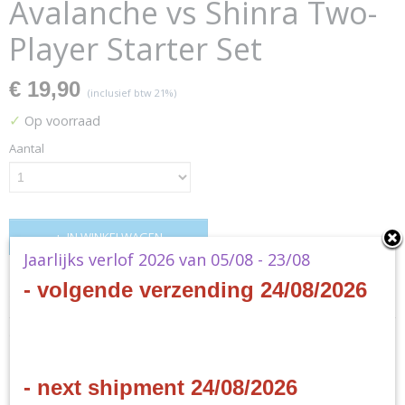
Avalanche vs Shinra Two-
Player Starter Set
€ 19,90
(inclusief btw 21%)
✓
Op voorraad
Aantal
IN WINKELWAGEN
Jaarlijks verlof 2026 van 05/08 - 23/08
- volgende verzending 24/08/2026
Specificaties
Productcode
Omschrijving
XTCSDZZZ05
EAN code
Final Fantasy TCG FF VII
- next shipment 24/08/2026
4988601355810