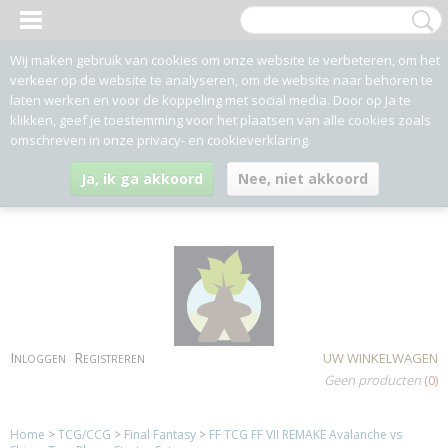
Wij maken gebruik van cookies om onze website te verbeteren, om het
verkeer op de website te analyseren, om de website naar behoren te
laten werken en voor de koppeling met social media. Door op Ja te
klikken, geef je toestemming voor het plaatsen van alle cookies zoals
omschreven in onze privacy- en cookieverklaring.
Ja, ik ga akkoord
Nee, niet akkoord
Inloggen
Registreren
UW WINKELWAGEN
Geen producten
(0)
Home
>
TCG/CCG
>
Final Fantasy
>
FF TCG FF VII REMAKE Avalanche vs