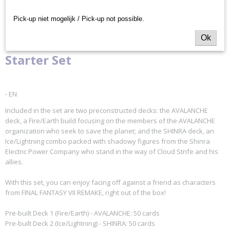
Productcode leverancier
REMAKE
Square Enix
Pick-up niet mogelijk / Pick-up not possible.
- Avalanche vs Shinra Two-Player
Ok
Starter Set
- EN
Included in the set are two preconstructed decks: the AVALANCHE
deck, a Fire/Earth build focusing on the members of the AVALANCHE
organization who seek to save the planet; and the SHINRA deck, an
Ice/Lightning combo packed with shadowy figures from the Shinra
Electric Power Company who stand in the way of Cloud Strife and his
allies.
With this set, you can enjoy facing off against a friend as characters
from FINAL FANTASY VII REMAKE, right out of the box!
Pre-built Deck 1 (Fire/Earth) - AVALANCHE: 50 cards
Pre-built Deck 2 (Ice/Lightning) - SHINRA: 50 cards