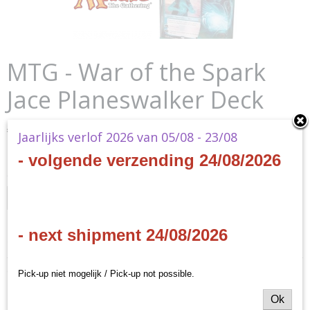
MTG - War of the Spark
Jace Planeswalker Deck
€ 11,30
(inclusief btw 21%)
Jaarlijks verlof 2026 van 05/08 - 23/08
✘
Niet op voorraad
- volgende verzending 24/08/2026
Ontvang een mailtje zodra het product weer op voorraad is.
Verstuur
- next shipment 24/08/2026
Specificaties
Productcode
Omschrijving
Pick-up niet mogelijk / Pick-up not possible.
MTG-WAR-PD-EN
MTG - War of the Spark Jace Planeswalker Deck
EAN code
Ok
630509757985