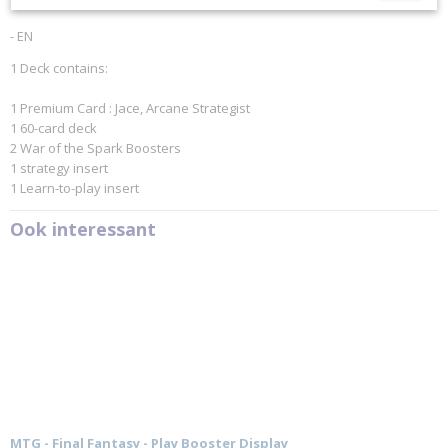
Productcode leverancier
- EN
Wizards of the Coast
1 Deck contains:
1 Premium Card : Jace, Arcane Strategist
1 60-card deck
2 War of the Spark Boosters
1 strategy insert
1 Learn-to-play insert
Ook interessant
MTG - Final Fantasy - Play Booster Display