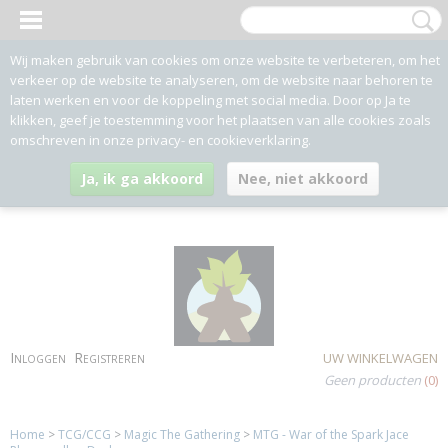
Wij maken gebruik van cookies om onze website te verbeteren, om het
verkeer op de website te analyseren, om de website naar behoren te
laten werken en voor de koppeling met social media. Door op Ja te
klikken, geef je toestemming voor het plaatsen van alle cookies zoals
omschreven in onze privacy- en cookieverklaring.
Ja, ik ga akkoord
Nee, niet akkoord
Inloggen
Registreren
UW WINKELWAGEN
Geen producten
(0)
Home
>
TCG/CCG
>
Magic The Gathering
>
MTG - War of the Spark Jace