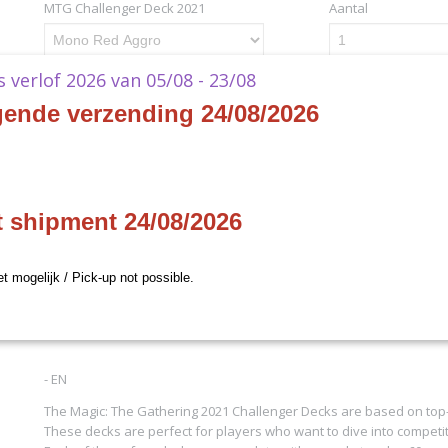
MTG Challenger Deck 2021
Aantal
ks verlof 2026 van 05/08 - 23/08
IN WINKELWAGEN
gende verzending 24/08/2026
Specificaties
Productcode
C91180000-72
Omschrijving
t shipment 24/08/2026
EAN code
630509997060
Productcode leverancier
Wizards of the Coast
Magic The Gathering - Chal
et mogelijk / Pick-up not possible.
Deck 2021
- EN
The Magic: The Gathering 2021 Challenger Decks are based on top-
These decks are perfect for players who want to dive into competi