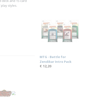
rd deck and 15-card
play styles.
MTG - Battle for
Zendikar Intro Pack
€ 12,20