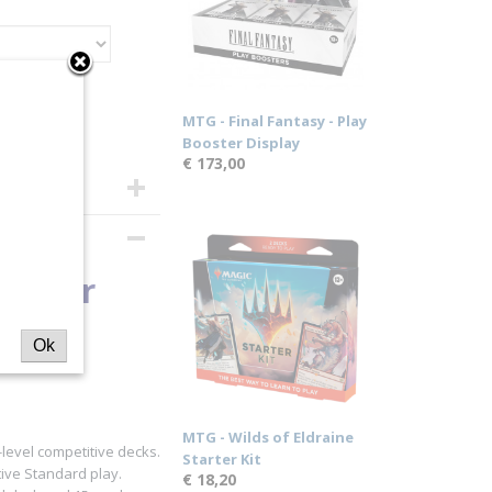
MTG - Final Fantasy - Play
Booster Display
€ 173,00
lenger
Ok
MTG - Wilds of Eldraine
level competitive decks.
Starter Kit
tive Standard play.
€ 18,20