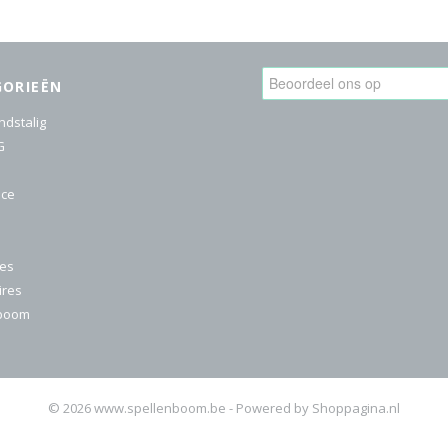
GORIEËN
ndstalig
G
ice
res
ires
nboom
© 2026 www.spellenboom.be - Powered by Shoppagina.nl