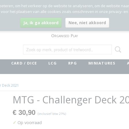
beteren, om het verkeer op de website te analyseren, om de website naa
g voor het plaatsen van alle cookies zoals omschreven in onze privacy- en
Ja, ik ga akkoord
Nee, niet akkoord
Organised Play
CARD / DICE
LCG
RPG
MINIATURES
r Deck 2021
MTG - Challenger Deck 2
€ 30,90
(inclusief btw 21%)
✓
Op voorraad