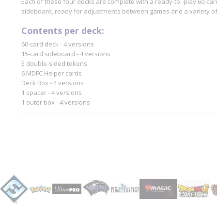
Each of these four decks are complete with a ready-to -play 60-ca
sideboard, ready for adjustments between games and a variety of 
Contents per deck:
60-card deck - 4 versions
15-card sideboard - 4 versions
5 double-sided tokens
6 MDFC Helper cards
Deck Box - 4 versions
1 spacer - 4 versions
1 outer box - 4 versions