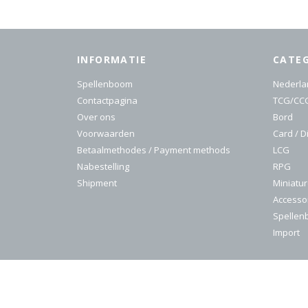
INFORMATIE
CATE
Spellenboom
Nederla
Contactpagina
TCG/CC
Over ons
Bord
Voorwaarden
Card / D
Betaalmethodes / Payment methods
LCG
Nabestelling
RPG
Shipment
Miniatu
Accesso
Spelle
Import