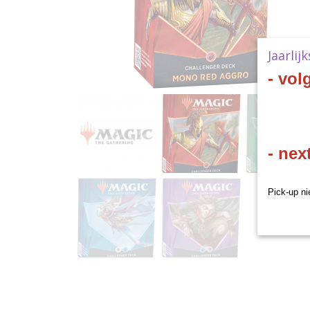
Jaarlij
- vol
- nex
Pick-up ni